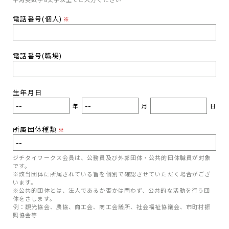
電話番号(個人)
※
電話番号(職場)
生年月日
年
月
日
所属団体種類
※
ジチタイワークス会員は、公務員及び外郭団体・公共的団体職員が対象
です。
※該当団体に所属されている旨を個別で確認させていただく場合がござ
います。
※公共的団体とは、法人であるか否かは問わず、公共的な活動を行う団
体をさします。
例：観光協会、農協、商工会、商工会議所、社会福祉協議会、市町村振
興協会等