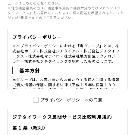
ュールはこちらをご覧ください。
※地方議会議員の方は、議会事務局宛に議員数分の行政マガジン「ジチ
タイワークス」をお届けしております。個人配送を希望されると、マガ
ジンが2冊届きますのでご注意ください。
プライバシーポリシー
※本プライバシーポリシーにおける「当グループ」とは、株
式会社ホープ・株式会社ジチタイアド・株式会社ジチタイワ
ークス・株式会社マチイロ・株式会社地方創生テクノロジー
ラボ・株式会社ジチタイリンクを総称したものとします。
基本方針
当グループは、お客さまからお預かりする個人に関する情報
（個人情報の保護に関する法律〔平成１５年法律第１８０
号〕における「個人情報」を指し、以下、「個人情報」とい
います。）の価値を尊重し、常に適切な管理と保護の徹底を
プライバシーポリシーへの同意
図ることが、重要な社会的責務であると考えております。
当グループはこれを確実に実践していくために、以下の方針
を定め、役員及び従業員に個人情報保護の重要性の認識と取
組みを徹底させることによって、個人情報の適切な取り扱い
ジチタイワークス民間サービス比較利用規約
に努めてまいります。
第 1 条（総則）
当グループは、個人情報保護に係る法令その他の規範を遵