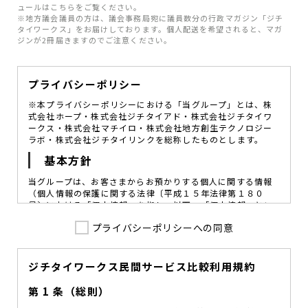
ュールはこちらをご覧ください。
※地方議会議員の方は、議会事務局宛に議員数分の行政マガジン「ジチ
タイワークス」をお届けしております。個人配送を希望されると、マガ
ジンが2冊届きますのでご注意ください。
プライバシーポリシー
※本プライバシーポリシーにおける「当グループ」とは、株
式会社ホープ・株式会社ジチタイアド・株式会社ジチタイワ
ークス・株式会社マチイロ・株式会社地方創生テクノロジー
ラボ・株式会社ジチタイリンクを総称したものとします。
基本方針
当グループは、お客さまからお預かりする個人に関する情報
（個人情報の保護に関する法律〔平成１５年法律第１８０
号〕における「個人情報」を指し、以下、「個人情報」とい
います。）の価値を尊重し、常に適切な管理と保護の徹底を
プライバシーポリシーへの同意
図ることが、重要な社会的責務であると考えております。
当グループはこれを確実に実践していくために、以下の方針
を定め、役員及び従業員に個人情報保護の重要性の認識と取
組みを徹底させることによって、個人情報の適切な取り扱い
ジチタイワークス民間サービス比較利用規約
に努めてまいります。
第 1 条（総則）
当グループは、個人情報保護に係る法令その他の規範を遵