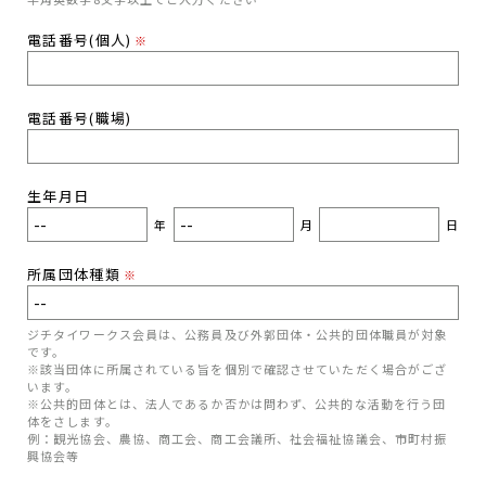
電話番号(個人)
※
電話番号(職場)
生年月日
年
月
日
所属団体種類
※
ジチタイワークス会員は、公務員及び外郭団体・公共的団体職員が対象
です。
※該当団体に所属されている旨を個別で確認させていただく場合がござ
います。
※公共的団体とは、法人であるか否かは問わず、公共的な活動を行う団
体をさします。
例：観光協会、農協、商工会、商工会議所、社会福祉協議会、市町村振
興協会等