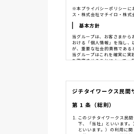
※本プライバシーポリシーに
ス・株式会社マチイロ・株式
基本方針
当グループは、お客さまから
おける「個人情報」を指し、
が、重要な社会的責務である
当グループはこれを確実に実
を徹底させることによって、
当グループは、個人情報保
個人情報保護に努めます。
当グループは、個人情報保
ジチタイワークス民間
し、同意を得た必要な範囲
当グループは、利用目的の
管理を求め、委託先を監督
第 1 条（総則）
当グループは、お預かりす
る予防並びに是正の為、社
このジチタイワークス民間
当グループは、個人情報保
下、「当社」といいます。
します。
といいます。）の利用に関
当グループは、個人情報に