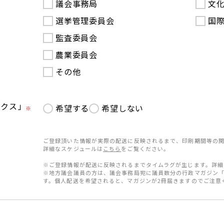
議会事務局
文
選挙管理委員会
国
監査委員会
農業委員会
その他
ークス」
希望する
希望しない
※
ご登録頂いた情報が実際の配送に反映されるまで、印刷期間等の関
詳細なスケジュールは
こちら
をご覧ください。
※ご登録情報が配送に反映されるまでタイムラグが生じます。詳細
※地方議会議員の方は、議会事務局宛に議員数分の行政マガジン
す。個人配送を希望されると、マガジンが2冊届きますのでご注意