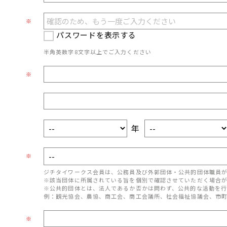
※
パスワードを表示する
半角英数字8文字以上でご入力ください
※
年
※
ジチタイワークス会員は、公務員及び外郭団体・公共的団体職員
※該当団体に所属されている旨を個別で確認させていただく場合
※公共的団体とは、法人であるか否かは問わず、公共的な活動を行
例：観光協会、農協、商工会、商工会議所、社会福祉協議会、市
※