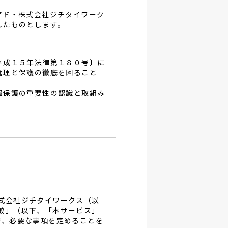
アド・株式会社ジチタイワーク
したものとします。
平成１５年法律第１８０号〕に
管理と保護の徹底を図ること
報保護の重要性の認識と取組み
容を適宜見直し、その改善と
あたり、利用目的を明らかに
、当グループと同等の適切な
・破壊・改竄・漏洩等に対す
式会社ジチタイワークス（以
し、役員及び従業員に徹底致
較」（以下、「本サービス」
で、必要な事項を定めることを
談及びご本人の個人情報の開