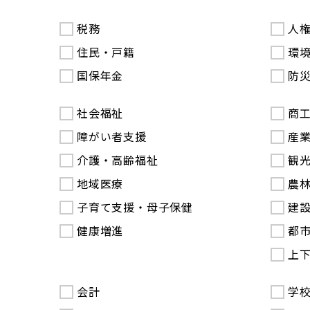
税務
人
住民・戸籍
環
国保年金
防
社会福祉
商
障がい者支援
産
介護・高齢福祉
観
地域医療
農
子育て支援・母子保健
建
健康増進
都
上
会計
学