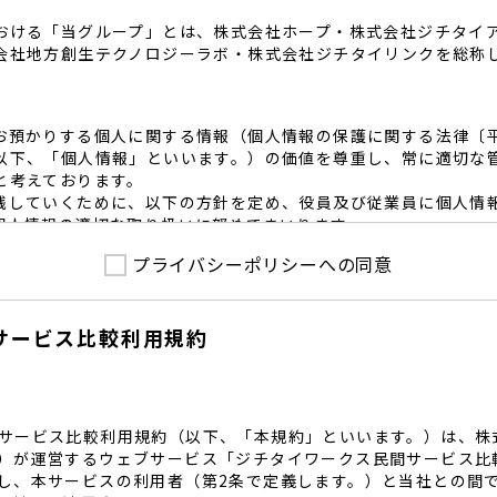
おける「当グループ」とは、株式会社ホープ・株式会社ジチタイ
会社地方創生テクノロジーラボ・株式会社ジチタイリンクを総称
お預かりする個人に関する情報（個人情報の保護に関する法律〔
以下、「個人情報」といいます。）の価値を尊重し、常に適切な
と考えております。
践していくために、以下の方針を定め、役員及び従業員に個人情
個人情報の適切な取り扱いに努めてまいります。
プライバシーポリシーへの同意
護に係る法令その他の規範を遵守するとともに、本ポリシーの内
護方針に準拠して提供されるサービスにおける個人情報の取得に
サービス比較利用規約
内で適切な取得、利用目的の範囲内で利用を致します。
範囲内で個人情報を含む業務委託を行う場合は、契約書を締結し
致します。
る個人情報を正確かつ安全に保つとともに、不正アクセス・紛失
内規程を整備し、必要かつ適切な措置を講じます。
サービス比較利用規約（以下、「本規約」といいます。）は、株
護に関する社内のマネジメントシステムを定め、組織体制を整備
）が運営するウェブサービス「ジチタイワークス民間サービス比
し、本サービスの利用者（第2条で定義します。）と当社との間
関する個人の権利を尊重いたします。個人情報に関する苦情・相