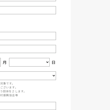
月
日
が対象です。
がございます。
う団体をさします。
町村振興協会等