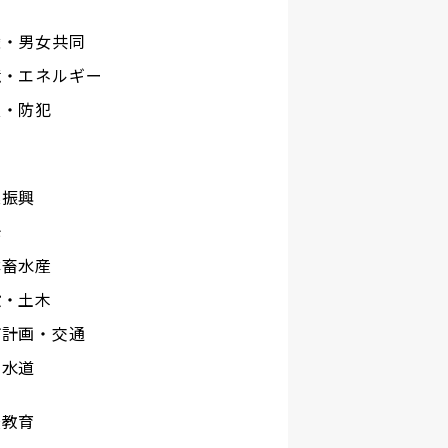
権・男女共同
境・エネルギー
災・防犯
工
業振興
光
林畜水産
設・土木
市計画・交通
下水道
校教育