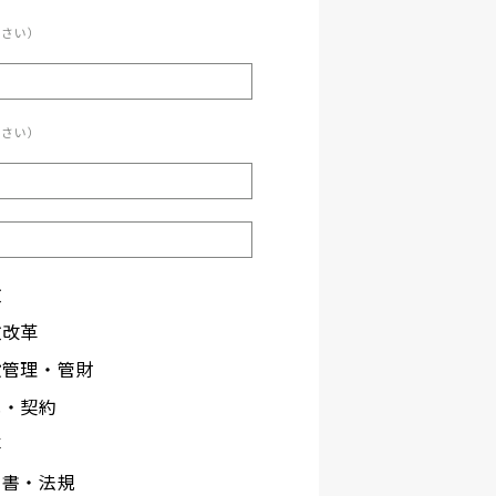
ださい）
ださい）
政
政改革
設管理・管財
札・契約
事
文書・法規