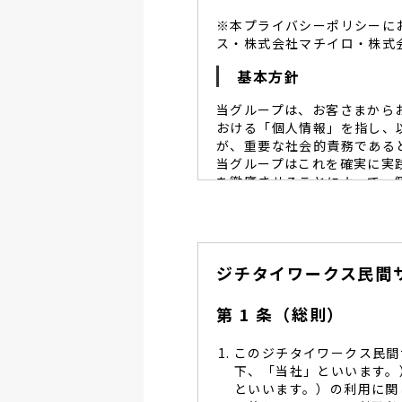
※本プライバシーポリシーに
ス・株式会社マチイロ・株式
基本方針
当グループは、お客さまから
おける「個人情報」を指し、
が、重要な社会的責務である
当グループはこれを確実に実
を徹底させることによって、
当グループは、個人情報保
個人情報保護に努めます。
当グループは、個人情報保
ジチタイワークス民間
し、同意を得た必要な範囲
当グループは、利用目的の
管理を求め、委託先を監督
第 1 条（総則）
当グループは、お預かりす
る予防並びに是正の為、社
このジチタイワークス民間
当グループは、個人情報保
下、「当社」といいます。
します。
といいます。）の利用に関
当グループは、個人情報に