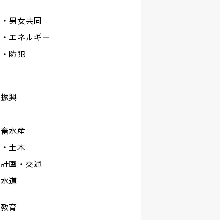
権・男女共同
境・エネルギー
災・防犯
工
業振興
光
林畜水産
設・土木
市計画・交通
下水道
校教育