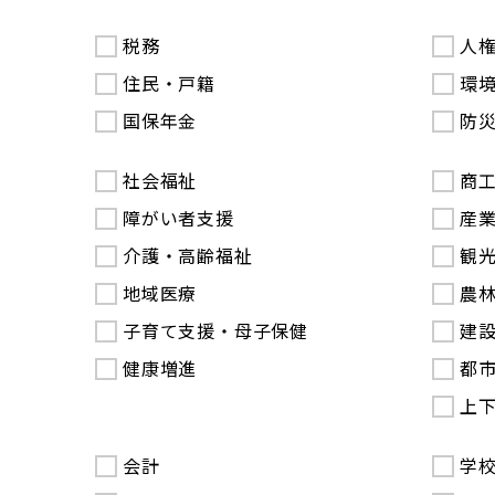
税務
人
住民・戸籍
環
国保年金
防
社会福祉
商
障がい者支援
産
介護・高齢福祉
観
地域医療
農
子育て支援・母子保健
建
健康増進
都
上
会計
学