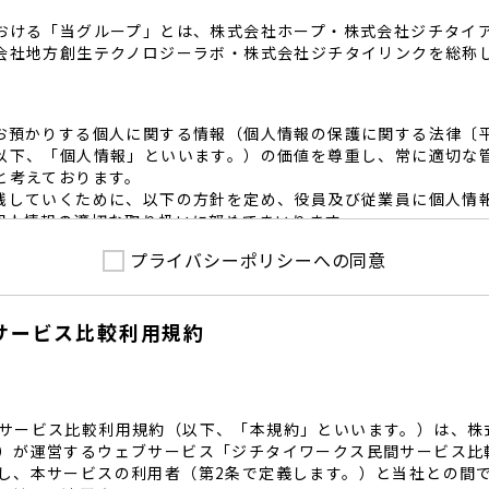
おける「当グループ」とは、株式会社ホープ・株式会社ジチタイ
会社地方創生テクノロジーラボ・株式会社ジチタイリンクを総称
お預かりする個人に関する情報（個人情報の保護に関する法律〔
以下、「個人情報」といいます。）の価値を尊重し、常に適切な
と考えております。
践していくために、以下の方針を定め、役員及び従業員に個人情
個人情報の適切な取り扱いに努めてまいります。
プライバシーポリシーへの同意
護に係る法令その他の規範を遵守するとともに、本ポリシーの内
護方針に準拠して提供されるサービスにおける個人情報の取得に
サービス比較利用規約
内で適切な取得、利用目的の範囲内で利用を致します。
範囲内で個人情報を含む業務委託を行う場合は、契約書を締結し
致します。
る個人情報を正確かつ安全に保つとともに、不正アクセス・紛失
内規程を整備し、必要かつ適切な措置を講じます。
サービス比較利用規約（以下、「本規約」といいます。）は、株
護に関する社内のマネジメントシステムを定め、組織体制を整備
）が運営するウェブサービス「ジチタイワークス民間サービス比
し、本サービスの利用者（第2条で定義します。）と当社との間
関する個人の権利を尊重いたします。個人情報に関する苦情・相