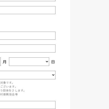
月
日
が対象です。
がございます。
う団体をさします。
町村振興協会等