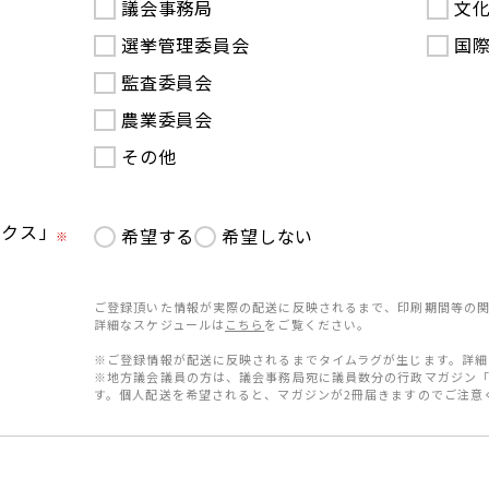
議会事務局
文
選挙管理委員会
国
監査委員会
農業委員会
その他
ークス」
希望する
希望しない
※
ご登録頂いた情報が実際の配送に反映されるまで、印刷期間等の関
詳細なスケジュールは
こちら
をご覧ください。
※ご登録情報が配送に反映されるまでタイムラグが生じます。詳細
※地方議会議員の方は、議会事務局宛に議員数分の行政マガジン
す。個人配送を希望されると、マガジンが2冊届きますのでご注意