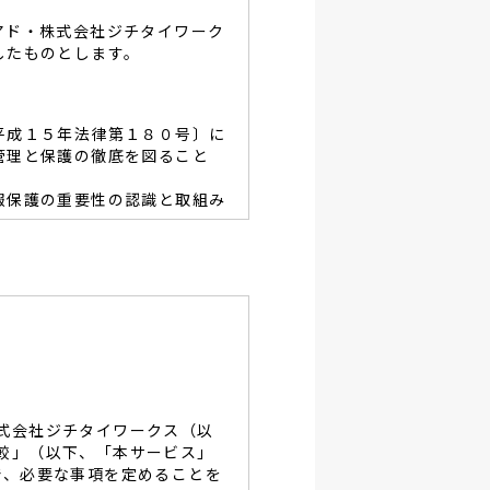
アド・株式会社ジチタイワーク
したものとします。
平成１５年法律第１８０号〕に
管理と保護の徹底を図ること
報保護の重要性の認識と取組み
容を適宜見直し、その改善と
あたり、利用目的を明らかに
、当グループと同等の適切な
・破壊・改竄・漏洩等に対す
式会社ジチタイワークス（以
し、役員及び従業員に徹底致
較」（以下、「本サービス」
で、必要な事項を定めることを
談及びご本人の個人情報の開