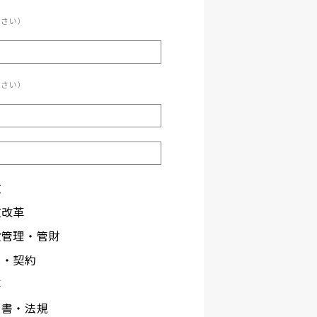
ださい）
ださい）
政
政改革
設管理・管財
札・契約
事
文書・法規