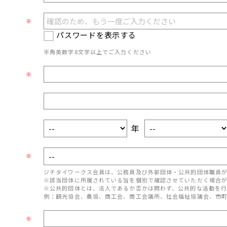
※
パスワードを表示する
半角英数字8文字以上でご入力ください
※
年
※
ジチタイワークス会員は、公務員及び外郭団体・公共的団体職員
※該当団体に所属されている旨を個別で確認させていただく場合
※公共的団体とは、法人であるか否かは問わず、公共的な活動を行
例：観光協会、農協、商工会、商工会議所、社会福祉協議会、市
※