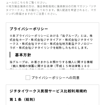
ュールはこちらをご覧ください。
※地方議会議員の方は、議会事務局宛に議員数分の行政マガジン「ジチ
タイワークス」をお届けしております。個人配送を希望されると、マガ
ジンが2冊届きますのでご注意ください。
プライバシーポリシー
※本プライバシーポリシーにおける「当グループ」とは、株
式会社ホープ・株式会社ジチタイアド・株式会社ジチタイワ
ークス・株式会社マチイロ・株式会社地方創生テクノロジー
ラボ・株式会社ジチタイリンクを総称したものとします。
基本方針
当グループは、お客さまからお預かりする個人に関する情報
（個人情報の保護に関する法律〔平成１５年法律第１８０
号〕における「個人情報」を指し、以下、「個人情報」とい
います。）の価値を尊重し、常に適切な管理と保護の徹底を
プライバシーポリシーへの同意
図ることが、重要な社会的責務であると考えております。
当グループはこれを確実に実践していくために、以下の方針
を定め、役員及び従業員に個人情報保護の重要性の認識と取
組みを徹底させることによって、個人情報の適切な取り扱い
ジチタイワークス民間サービス比較利用規約
に努めてまいります。
第 1 条（総則）
当グループは、個人情報保護に係る法令その他の規範を遵