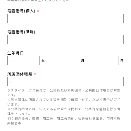
電話番号(個人)
※
電話番号(職場)
生年月日
年
月
日
所属団体種類
※
ジチタイワークス会員は、公務員及び外郭団体・公共的団体職員が対象
です。
※該当団体に所属されている旨を個別で確認させていただく場合がござ
います。
※公共的団体とは、法人であるか否かは問わず、公共的な活動を行う団
体をさします。
例：観光協会、農協、商工会、商工会議所、社会福祉協議会、市町村振
興協会等