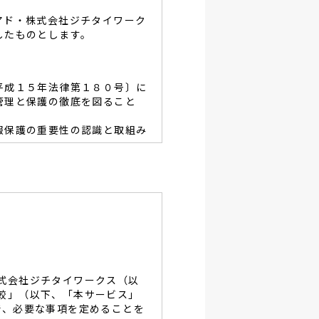
アド・株式会社ジチタイワーク
したものとします。
平成１５年法律第１８０号〕に
管理と保護の徹底を図ること
報保護の重要性の認識と取組み
容を適宜見直し、その改善と
あたり、利用目的を明らかに
、当グループと同等の適切な
・破壊・改竄・漏洩等に対す
式会社ジチタイワークス（以
し、役員及び従業員に徹底致
較」（以下、「本サービス」
で、必要な事項を定めることを
談及びご本人の個人情報の開