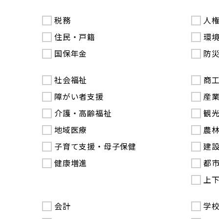
税務
人
住民・戸籍
環
国保年金
防
社会福祉
商
障がい者支援
産
介護・高齢福祉
観
地域医療
農
子育て支援・母子保健
建
健康増進
都
上
会計
学