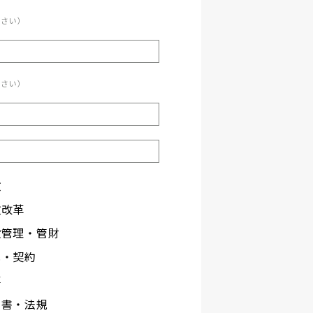
ださい）
ださい）
政
政改革
設管理・管財
札・契約
事
文書・法規