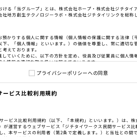
おける「当グループ」とは、株式会社ホープ・株式会社ジチタイ
会社地方創生テクノロジーラボ・株式会社ジチタイリンクを総称
お預かりする個人に関する情報（個人情報の保護に関する法律〔
以下、「個人情報」といいます。）の価値を尊重し、常に適切な
と考えております。
践していくために、以下の方針を定め、役員及び従業員に個人情
個人情報の適切な取り扱いに努めてまいります。
プライバシーポリシーへの同意
護に係る法令その他の規範を遵守するとともに、本ポリシーの内
護方針に準拠して提供されるサービスにおける個人情報の取得に
サービス比較利用規約
内で適切な取得、利用目的の範囲内で利用を致します。
範囲内で個人情報を含む業務委託を行う場合は、契約書を締結し
致します。
る個人情報を正確かつ安全に保つとともに、不正アクセス・紛失
内規程を整備し、必要かつ適切な措置を講じます。
サービス比較利用規約（以下、「本規約」といいます。）は、株
護に関する社内のマネジメントシステムを定め、組織体制を整備
）が運営するウェブサービス「ジチタイワークス民間サービス比
し、本サービスの利用者（第2条で定義します。）と当社との間
関する個人の権利を尊重いたします。個人情報に関する苦情・相