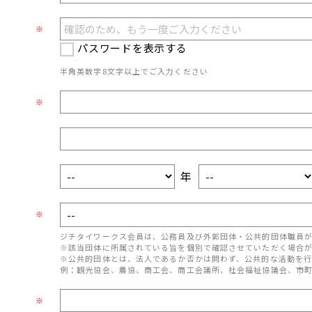
※
パスワードを表示する
半角英数字8文字以上でご入力ください
※
年
※
ジチタイワークス会員は、公務員及び外郭団体・公共的団体職員
※該当団体に所属されている旨を個別で確認させていただく場合
※公共的団体とは、法人であるか否かは問わず、公共的な活動を行
例：観光協会、農協、商工会、商工会議所、社会福祉協議会、市
※