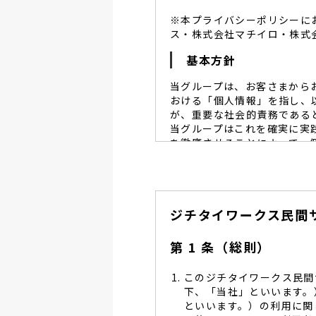
※本プライバシーポリシーに
ス・株式会社マチイロ・株式
基本方針
当グループは、お客さまから
おける「個人情報」を指し、
が、重要な社会的責務である
当グループはこれを確実に実
を徹底させることによって、
当グループは、個人情報保
個人情報保護に努めます。
当グループは、個人情報保
ジチタイワークス民間
し、同意を得た必要な範囲
当グループは、利用目的の
管理を求め、委託先を監督
第 1 条（総則）
当グループは、お預かりす
る予防並びに是正の為、社
このジチタイワークス民間
当グループは、個人情報保
下、「当社」といいます。
します。
といいます。）の利用に関
当グループは、個人情報に