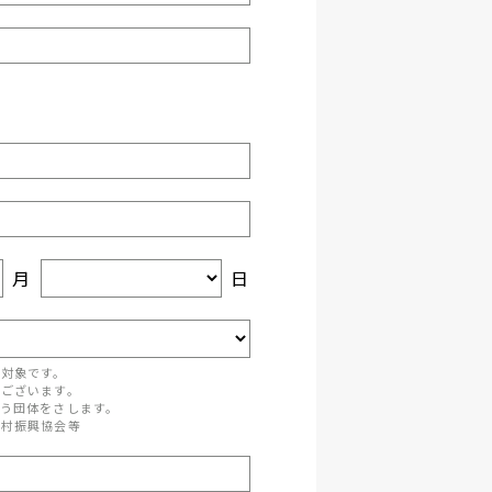
月
日
が対象です。
がございます。
う団体をさします。
町村振興協会等