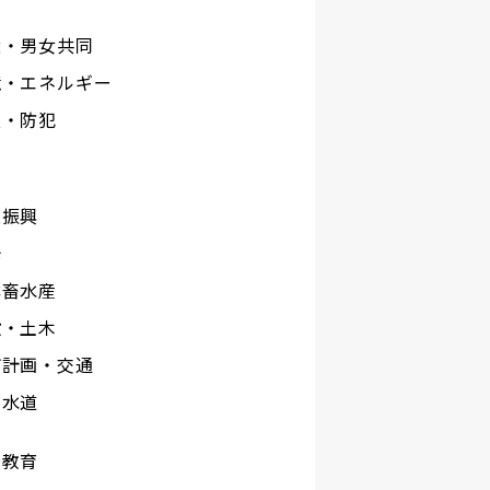
権・男女共同
境・エネルギー
災・防犯
工
業振興
光
林畜水産
設・土木
市計画・交通
下水道
校教育