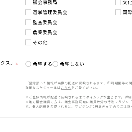
議会事務局
文
選挙管理委員会
国
監査委員会
農業委員会
その他
ークス」
希望する
希望しない
※
ご登録頂いた情報が実際の配送に反映されるまで、印刷期間等の関
詳細なスケジュールは
こちら
をご覧ください。
※ご登録情報が配送に反映されるまでタイムラグが生じます。詳細
※地方議会議員の方は、議会事務局宛に議員数分の行政マガジン
す。個人配送を希望されると、マガジンが2冊届きますのでご注意