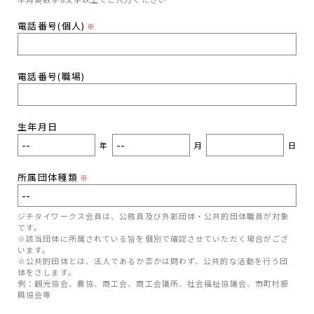
電話番号(個人)
※
電話番号(職場)
生年月日
年
月
日
所属団体種類
※
ジチタイワークス会員は、公務員及び外郭団体・公共的団体職員が対象
です。
※該当団体に所属されている旨を個別で確認させていただく場合がござ
います。
※公共的団体とは、法人であるか否かは問わず、公共的な活動を行う団
体をさします。
例：観光協会、農協、商工会、商工会議所、社会福祉協議会、市町村振
興協会等