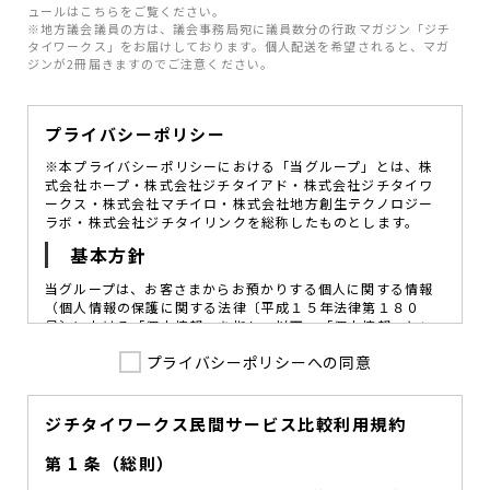
ュールはこちらをご覧ください。
※地方議会議員の方は、議会事務局宛に議員数分の行政マガジン「ジチ
タイワークス」をお届けしております。個人配送を希望されると、マガ
ジンが2冊届きますのでご注意ください。
プライバシーポリシー
※本プライバシーポリシーにおける「当グループ」とは、株
式会社ホープ・株式会社ジチタイアド・株式会社ジチタイワ
ークス・株式会社マチイロ・株式会社地方創生テクノロジー
ラボ・株式会社ジチタイリンクを総称したものとします。
基本方針
当グループは、お客さまからお預かりする個人に関する情報
（個人情報の保護に関する法律〔平成１５年法律第１８０
号〕における「個人情報」を指し、以下、「個人情報」とい
います。）の価値を尊重し、常に適切な管理と保護の徹底を
プライバシーポリシーへの同意
図ることが、重要な社会的責務であると考えております。
当グループはこれを確実に実践していくために、以下の方針
を定め、役員及び従業員に個人情報保護の重要性の認識と取
組みを徹底させることによって、個人情報の適切な取り扱い
ジチタイワークス民間サービス比較利用規約
に努めてまいります。
第 1 条（総則）
当グループは、個人情報保護に係る法令その他の規範を遵