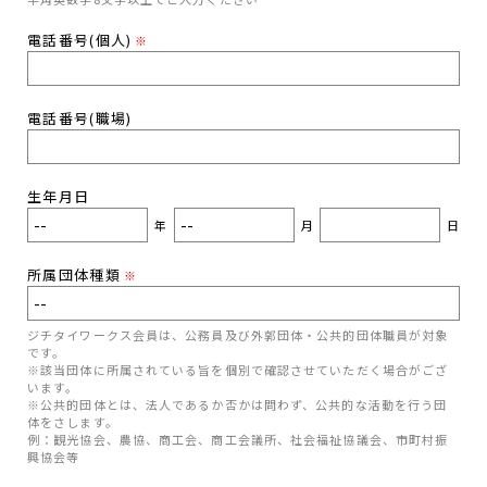
電話番号(個人)
※
電話番号(職場)
生年月日
年
月
日
所属団体種類
※
ジチタイワークス会員は、公務員及び外郭団体・公共的団体職員が対象
です。
※該当団体に所属されている旨を個別で確認させていただく場合がござ
います。
※公共的団体とは、法人であるか否かは問わず、公共的な活動を行う団
体をさします。
例：観光協会、農協、商工会、商工会議所、社会福祉協議会、市町村振
興協会等