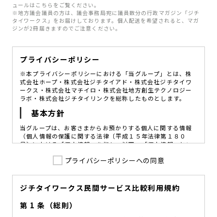
ュールはこちらをご覧ください。
※地方議会議員の方は、議会事務局宛に議員数分の行政マガジン「ジチ
タイワークス」をお届けしております。個人配送を希望されると、マガ
ジンが2冊届きますのでご注意ください。
プライバシーポリシー
※本プライバシーポリシーにおける「当グループ」とは、株
式会社ホープ・株式会社ジチタイアド・株式会社ジチタイワ
ークス・株式会社マチイロ・株式会社地方創生テクノロジー
ラボ・株式会社ジチタイリンクを総称したものとします。
基本方針
当グループは、お客さまからお預かりする個人に関する情報
（個人情報の保護に関する法律〔平成１５年法律第１８０
号〕における「個人情報」を指し、以下、「個人情報」とい
います。）の価値を尊重し、常に適切な管理と保護の徹底を
プライバシーポリシーへの同意
図ることが、重要な社会的責務であると考えております。
当グループはこれを確実に実践していくために、以下の方針
を定め、役員及び従業員に個人情報保護の重要性の認識と取
組みを徹底させることによって、個人情報の適切な取り扱い
ジチタイワークス民間サービス比較利用規約
に努めてまいります。
第 1 条（総則）
当グループは、個人情報保護に係る法令その他の規範を遵