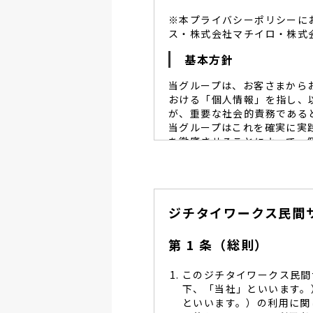
※本プライバシーポリシーに
ス・株式会社マチイロ・株式
基本方針
当グループは、お客さまから
おける「個人情報」を指し、
が、重要な社会的責務である
当グループはこれを確実に実
を徹底させることによって、
当グループは、個人情報保
個人情報保護に努めます。
当グループは、個人情報保
ジチタイワークス民間
し、同意を得た必要な範囲
当グループは、利用目的の
管理を求め、委託先を監督
第 1 条（総則）
当グループは、お預かりす
る予防並びに是正の為、社
このジチタイワークス民間
当グループは、個人情報保
下、「当社」といいます。
します。
といいます。）の利用に関
当グループは、個人情報に