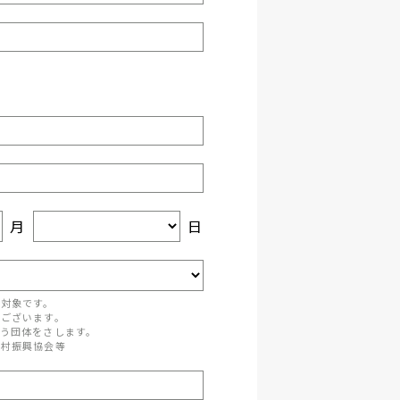
月
日
が対象です。
がございます。
う団体をさします。
町村振興協会等