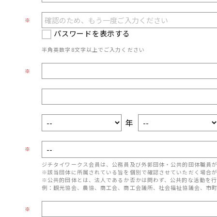
※
パスワードを表示する
半角英数字8文字以上でご入力ください
※
年
※
ジチタイワークス会員は、公務員及び外郭団体・公共的団体職員
※該当団体に所属されている旨を個別で確認させていただく場合
※公共的団体とは、法人であるか否かは問わず、公共的な活動を行
例：観光協会、農協、商工会、商工会議所、社会福祉協議会、市
※