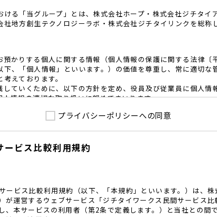
おける「当グループ」とは、株式会社ホープ・株式会社ジチタイ
会社地方創生テクノロジーラボ・株式会社ジチタイリンクを総称
お預かりする個人に関する情報（個人情報の保護に関する法律〔
以下、「個人情報」といいます。）の価値を尊重し、常に適切な
と考えております。
践していくために、以下の方針を定め、役員及び従業員に個人情
個人情報の適切な取り扱いに努めてまいります。
プライバシーポリシーへの同意
護に係る法令その他の規範を遵守するとともに、本ポリシーの内
護方針に準拠して提供されるサービスにおける個人情報の取得に
サービス比較利用規約
内で適切な取得、利用目的の範囲内で利用を致します。
範囲内で個人情報を含む業務委託を行う場合は、契約書を締結し
致します。
る個人情報を正確かつ安全に保つとともに、不正アクセス・紛失
内規程を整備し、必要かつ適切な措置を講じます。
サービス比較利用規約（以下、「本規約」といいます。）は、株
護に関する社内のマネジメントシステムを定め、組織体制を整備
）が運営するウェブサービス「ジチタイワークス民間サービス比
し、本サービスの利用者（第2条で定義します。）と当社との間
関する個人の権利を尊重いたします。個人情報に関する苦情・相