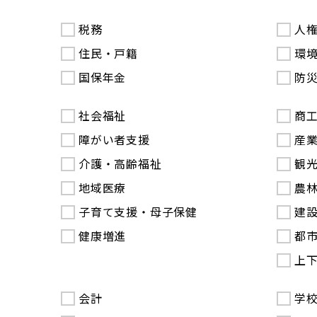
税務
人
住民・戸籍
環
国保年金
防
社会福祉
商
障がい者支援
産
介護・高齢福祉
観
地域医療
農
子育て支援・母子保健
建
健康増進
都
上
会計
学