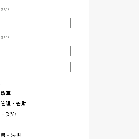
ださい）
ださい）
政
政改革
設管理・管財
札・契約
事
文書・法規