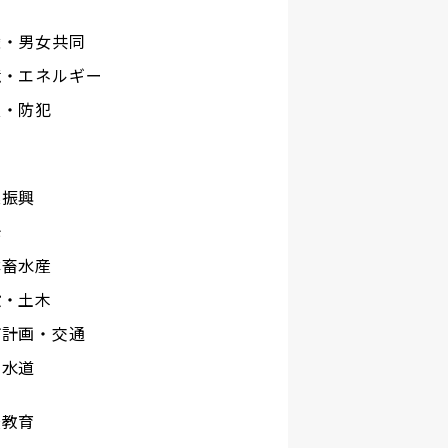
権・男女共同
境・エネルギー
災・防犯
工
業振興
光
林畜水産
設・土木
市計画・交通
下水道
校教育