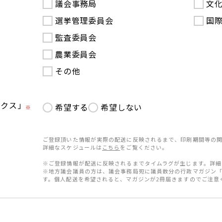
議会事務局
文
選挙管理委員会
国
監査委員会
農業委員会
その他
ークス」
希望する
希望しない
※
ご登録頂いた情報が実際の配送に反映されるまで、印刷期間等の関
詳細なスケジュールは
こちら
をご覧ください。
※ご登録情報が配送に反映されるまでタイムラグが生じます。詳細
※地方議会議員の方は、議会事務局宛に議員数分の行政マガジン
す。個人配送を希望されると、マガジンが2冊届きますのでご注意