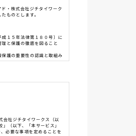
アド・株式会社ジチタイワーク
したものとします。
平成１５年法律第１８０号〕に
管理と保護の徹底を図ること
報保護の重要性の認識と取組み
容を適宜見直し、その改善と
あたり、利用目的を明らかに
、当グループと同等の適切な
・破壊・改竄・漏洩等に対す
式会社ジチタイワークス（以
し、役員及び従業員に徹底致
較」（以下、「本サービス」
で、必要な事項を定めることを
談及びご本人の個人情報の開