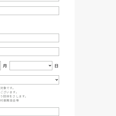
月
日
が対象です。
がございます。
う団体をさします。
町村振興協会等