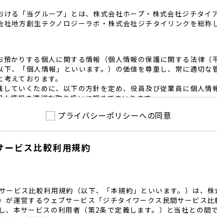
おける「当グループ」とは、株式会社ホープ・株式会社ジチタイ
会社地方創生テクノロジーラボ・株式会社ジチタイリンクを総称
お預かりする個人に関する情報（個人情報の保護に関する法律〔
以下、「個人情報」といいます。）の価値を尊重し、常に適切な
と考えております。
践していくために、以下の方針を定め、役員及び従業員に個人情
個人情報の適切な取り扱いに努めてまいります。
プライバシーポリシーへの同意
護に係る法令その他の規範を遵守するとともに、本ポリシーの内
護方針に準拠して提供されるサービスにおける個人情報の取得に
サービス比較利用規約
内で適切な取得、利用目的の範囲内で利用を致します。
範囲内で個人情報を含む業務委託を行う場合は、契約書を締結し
致します。
る個人情報を正確かつ安全に保つとともに、不正アクセス・紛失
内規程を整備し、必要かつ適切な措置を講じます。
サービス比較利用規約（以下、「本規約」といいます。）は、株
護に関する社内のマネジメントシステムを定め、組織体制を整備
）が運営するウェブサービス「ジチタイワークス民間サービス比
し、本サービスの利用者（第2条で定義します。）と当社との間
関する個人の権利を尊重いたします。個人情報に関する苦情・相