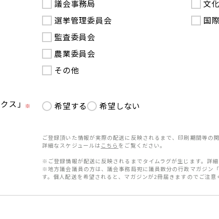
議会事務局
文
選挙管理委員会
国
監査委員会
農業委員会
その他
ークス」
希望する
希望しない
※
ご登録頂いた情報が実際の配送に反映されるまで、印刷期間等の関
詳細なスケジュールは
こちら
をご覧ください。
※ご登録情報が配送に反映されるまでタイムラグが生じます。詳細
※地方議会議員の方は、議会事務局宛に議員数分の行政マガジン
す。個人配送を希望されると、マガジンが2冊届きますのでご注意