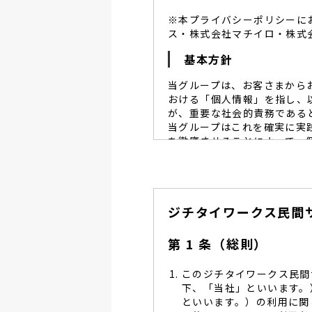
※本プライバシーポリシーに
ス・株式会社マチイロ・株式
基本方針
当グループは、お客さまから
おける「個人情報」を指し、
が、重要な社会的責務である
当グループはこれを確実に実
を徹底させることによって、
当グループは、個人情報保
個人情報保護に努めます。
当グループは、個人情報保
ジチタイワークス民間
し、同意を得た必要な範囲
当グループは、利用目的の
管理を求め、委託先を監督
第 1 条（総則）
当グループは、お預かりす
る予防並びに是正の為、社
このジチタイワークス民間
当グループは、個人情報保
下、「当社」といいます。
します。
といいます。）の利用に関
当グループは、個人情報に