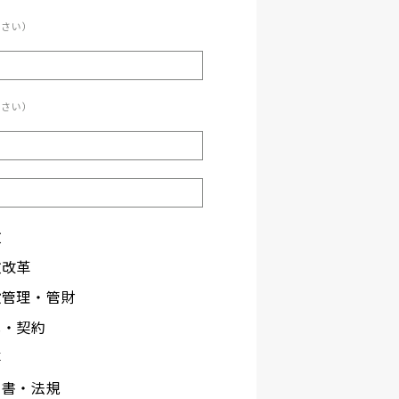
ださい）
ださい）
政
政改革
設管理・管財
札・契約
事
文書・法規