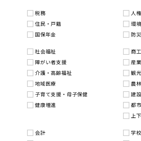
税務
人
住民・戸籍
環
国保年金
防
社会福祉
商
障がい者支援
産
介護・高齢福祉
観
地域医療
農
子育て支援・母子保健
建
健康増進
都
上
会計
学