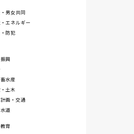
権・男女共同
境・エネルギー
災・防犯
工
業振興
光
林畜水産
設・土木
市計画・交通
下水道
校教育