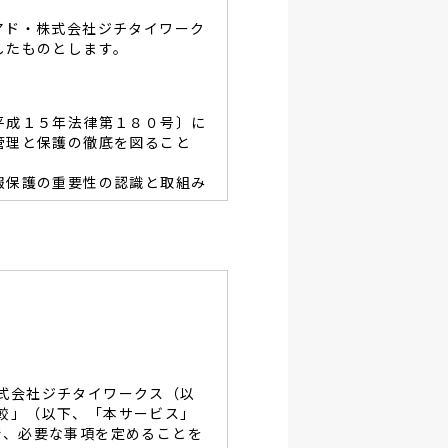
アド・株式会社ジチタイワーク
したものとします。
平成１５年法律第１８０号〕に
管理と保護の徹底を図ること
報保護の重要性の認識と取組み
容を適宜見直し、その改善と
あたり、利用目的を明らかに
、当グループと同等の適切な
・破壊・改竄・漏洩等に対す
式会社ジチタイワークス（以
し、役員及び従業員に徹底致
較」（以下、「本サービス」
で、必要な事項を定めることを
談及びご本人の個人情報の開