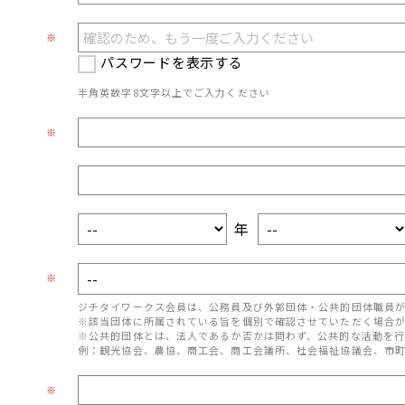
※
パスワードを表示する
半角英数字8文字以上でご入力ください
※
年
※
ジチタイワークス会員は、公務員及び外郭団体・公共的団体職員
※該当団体に所属されている旨を個別で確認させていただく場合
※公共的団体とは、法人であるか否かは問わず、公共的な活動を行
例：観光協会、農協、商工会、商工会議所、社会福祉協議会、市
※