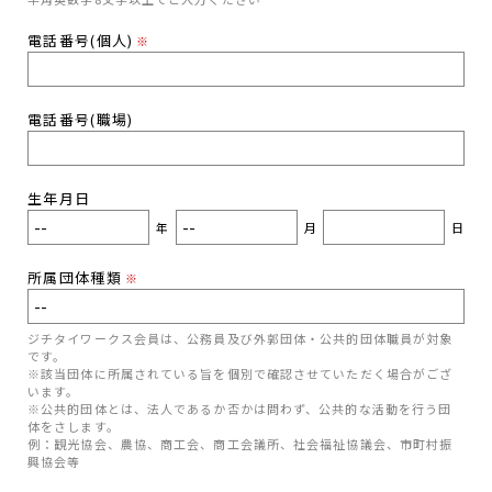
電話番号(個人)
※
電話番号(職場)
生年月日
年
月
日
所属団体種類
※
ジチタイワークス会員は、公務員及び外郭団体・公共的団体職員が対象
です。
※該当団体に所属されている旨を個別で確認させていただく場合がござ
います。
※公共的団体とは、法人であるか否かは問わず、公共的な活動を行う団
体をさします。
例：観光協会、農協、商工会、商工会議所、社会福祉協議会、市町村振
興協会等