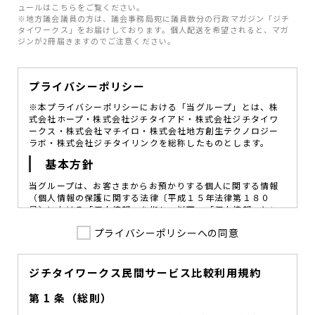
ュールはこちらをご覧ください。
※地方議会議員の方は、議会事務局宛に議員数分の行政マガジン「ジチ
タイワークス」をお届けしております。個人配送を希望されると、マガ
ジンが2冊届きますのでご注意ください。
プライバシーポリシー
※本プライバシーポリシーにおける「当グループ」とは、株
式会社ホープ・株式会社ジチタイアド・株式会社ジチタイワ
ークス・株式会社マチイロ・株式会社地方創生テクノロジー
ラボ・株式会社ジチタイリンクを総称したものとします。
基本方針
当グループは、お客さまからお預かりする個人に関する情報
（個人情報の保護に関する法律〔平成１５年法律第１８０
号〕における「個人情報」を指し、以下、「個人情報」とい
います。）の価値を尊重し、常に適切な管理と保護の徹底を
プライバシーポリシーへの同意
図ることが、重要な社会的責務であると考えております。
当グループはこれを確実に実践していくために、以下の方針
を定め、役員及び従業員に個人情報保護の重要性の認識と取
組みを徹底させることによって、個人情報の適切な取り扱い
ジチタイワークス民間サービス比較利用規約
に努めてまいります。
第 1 条（総則）
当グループは、個人情報保護に係る法令その他の規範を遵