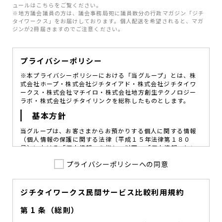
ュールはこちらをご覧ください。
※地方議会議員の方は、議会事務局宛に議員数分の行政マガジン「ジチ
タイワークス」をお届けしております。個人配送を希望されると、マガ
ジンが2冊届きますのでご注意ください。
プライバシーポリシー
※本プライバシーポリシーにおける「当グループ」とは、株
式会社ホープ・株式会社ジチタイアド・株式会社ジチタイワ
ークス・株式会社マチイロ・株式会社地方創生テクノロジー
ラボ・株式会社ジチタイリンクを総称したものとします。
基本方針
当グループは、お客さまからお預かりする個人に関する情報
（個人情報の保護に関する法律〔平成１５年法律第１８０
号〕における「個人情報」を指し、以下、「個人情報」とい
います。）の価値を尊重し、常に適切な管理と保護の徹底を
プライバシーポリシーへの同意
図ることが、重要な社会的責務であると考えております。
当グループはこれを確実に実践していくために、以下の方針
を定め、役員及び従業員に個人情報保護の重要性の認識と取
組みを徹底させることによって、個人情報の適切な取り扱い
ジチタイワークス民間サービス比較利用規約
に努めてまいります。
第 1 条（総則）
当グループは、個人情報保護に係る法令その他の規範を遵