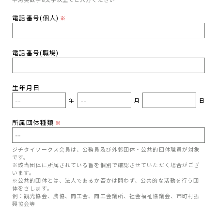
電話番号(個人)
※
電話番号(職場)
生年月日
年
月
日
所属団体種類
※
ジチタイワークス会員は、公務員及び外郭団体・公共的団体職員が対象
です。
※該当団体に所属されている旨を個別で確認させていただく場合がござ
います。
※公共的団体とは、法人であるか否かは問わず、公共的な活動を行う団
体をさします。
例：観光協会、農協、商工会、商工会議所、社会福祉協議会、市町村振
興協会等