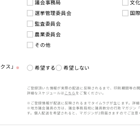
議会事務局
文
選挙管理委員会
国
監査委員会
農業委員会
その他
ークス」
希望する
希望しない
※
ご登録頂いた情報が実際の配送に反映されるまで、印刷期間等の関
詳細なスケジュールは
こちら
をご覧ください。
※ご登録情報が配送に反映されるまでタイムラグが生じます。詳細
※地方議会議員の方は、議会事務局宛に議員数分の行政マガジン
す。個人配送を希望されると、マガジンが2冊届きますのでご注意