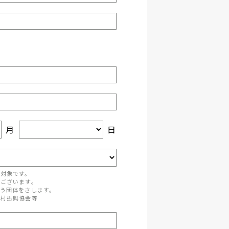
月
日
が対象です。
がございます。
う団体をさします。
町村振興協会等