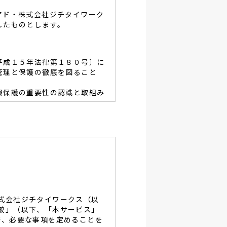
アド・株式会社ジチタイワーク
したものとします。
平成１５年法律第１８０号〕に
管理と保護の徹底を図ること
報保護の重要性の認識と取組み
容を適宜見直し、その改善と
あたり、利用目的を明らかに
、当グループと同等の適切な
・破壊・改竄・漏洩等に対す
式会社ジチタイワークス（以
し、役員及び従業員に徹底致
較」（以下、「本サービス」
で、必要な事項を定めることを
談及びご本人の個人情報の開