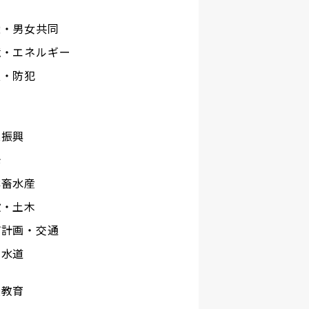
権・男女共同
境・エネルギー
災・防犯
工
業振興
光
林畜水産
設・土木
市計画・交通
下水道
校教育