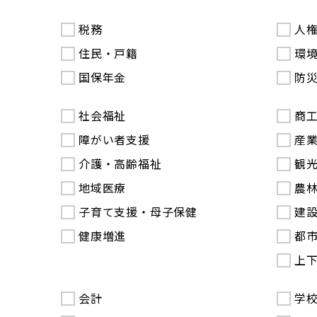
税務
人
住民・戸籍
環
国保年金
防
社会福祉
商
障がい者支援
産
介護・高齢福祉
観
地域医療
農
子育て支援・母子保健
建
健康増進
都
上
会計
学