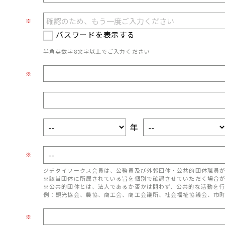
※
パスワードを表示する
半角英数字8文字以上でご入力ください
※
年
※
ジチタイワークス会員は、公務員及び外郭団体・公共的団体職員
※該当団体に所属されている旨を個別で確認させていただく場合
※公共的団体とは、法人であるか否かは問わず、公共的な活動を行
例：観光協会、農協、商工会、商工会議所、社会福祉協議会、市
※