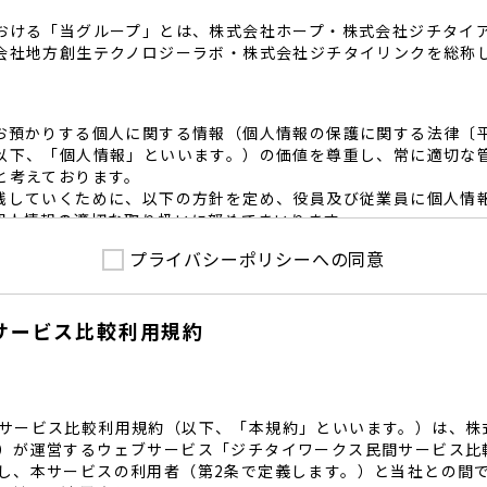
おける「当グループ」とは、株式会社ホープ・株式会社ジチタイ
会社地方創生テクノロジーラボ・株式会社ジチタイリンクを総称
お預かりする個人に関する情報（個人情報の保護に関する法律〔
以下、「個人情報」といいます。）の価値を尊重し、常に適切な
と考えております。
践していくために、以下の方針を定め、役員及び従業員に個人情
個人情報の適切な取り扱いに努めてまいります。
プライバシーポリシーへの同意
護に係る法令その他の規範を遵守するとともに、本ポリシーの内
護方針に準拠して提供されるサービスにおける個人情報の取得に
サービス比較利用規約
内で適切な取得、利用目的の範囲内で利用を致します。
範囲内で個人情報を含む業務委託を行う場合は、契約書を締結し
致します。
る個人情報を正確かつ安全に保つとともに、不正アクセス・紛失
内規程を整備し、必要かつ適切な措置を講じます。
サービス比較利用規約（以下、「本規約」といいます。）は、株
護に関する社内のマネジメントシステムを定め、組織体制を整備
）が運営するウェブサービス「ジチタイワークス民間サービス比
し、本サービスの利用者（第2条で定義します。）と当社との間
関する個人の権利を尊重いたします。個人情報に関する苦情・相