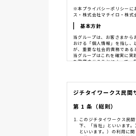
※本プライバシーポリシーに
ス・株式会社マチイロ・株式
基本方針
当グループは、お客さまから
おける「個人情報」を指し、
が、重要な社会的責務である
当グループはこれを確実に実
を徹底させることによって、
当グループは、個人情報保
個人情報保護に努めます。
当グループは、個人情報保
ジチタイワークス民間
し、同意を得た必要な範囲
当グループは、利用目的の
管理を求め、委託先を監督
第 1 条（総則）
当グループは、お預かりす
る予防並びに是正の為、社
このジチタイワークス民間
当グループは、個人情報保
下、「当社」といいます。
します。
といいます。）の利用に関
当グループは、個人情報に