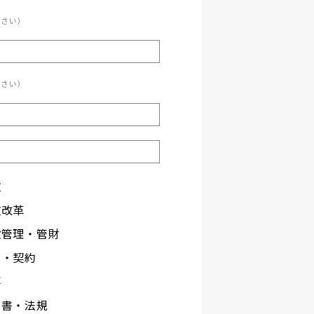
ださい）
ださい）
政
政改革
設管理・管財
札・契約
事
文書・法規