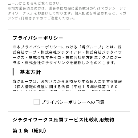
ュールはこちらをご覧ください。
※地方議会議員の方は、議会事務局宛に議員数分の行政マガジン「ジチ
タイワークス」をお届けしております。個人配送を希望されると、マガ
ジンが2冊届きますのでご注意ください。
プライバシーポリシー
※本プライバシーポリシーにおける「当グループ」とは、株
式会社ホープ・株式会社ジチタイアド・株式会社ジチタイワ
ークス・株式会社マチイロ・株式会社地方創生テクノロジー
ラボ・株式会社ジチタイリンクを総称したものとします。
基本方針
当グループは、お客さまからお預かりする個人に関する情報
（個人情報の保護に関する法律〔平成１５年法律第１８０
号〕における「個人情報」を指し、以下、「個人情報」とい
います。）の価値を尊重し、常に適切な管理と保護の徹底を
プライバシーポリシーへの同意
図ることが、重要な社会的責務であると考えております。
当グループはこれを確実に実践していくために、以下の方針
を定め、役員及び従業員に個人情報保護の重要性の認識と取
組みを徹底させることによって、個人情報の適切な取り扱い
ジチタイワークス民間サービス比較利用規約
に努めてまいります。
第 1 条（総則）
当グループは、個人情報保護に係る法令その他の規範を遵