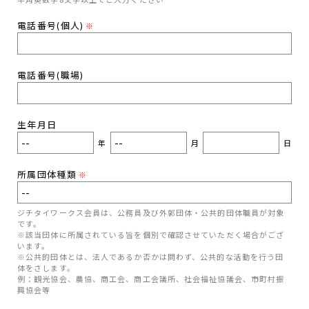
電話番号(個人)
※
電話番号(職場)
生年月日
年
月
日
所属団体種類
※
ジチタイワークス会員は、公務員及び外郭団体・公共的団体職員が対象
です。
※該当団体に所属されている旨を個別で確認させていただく場合がござ
います。
※公共的団体とは、法人であるか否かは問わず、公共的な活動を行う団
体をさします。
例：観光協会、農協、商工会、商工会議所、社会福祉協議会、市町村振
興協会等