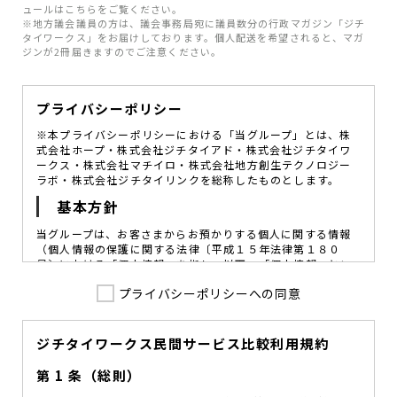
ュールはこちらをご覧ください。
※地方議会議員の方は、議会事務局宛に議員数分の行政マガジン「ジチ
タイワークス」をお届けしております。個人配送を希望されると、マガ
ジンが2冊届きますのでご注意ください。
プライバシーポリシー
※本プライバシーポリシーにおける「当グループ」とは、株
式会社ホープ・株式会社ジチタイアド・株式会社ジチタイワ
ークス・株式会社マチイロ・株式会社地方創生テクノロジー
ラボ・株式会社ジチタイリンクを総称したものとします。
基本方針
当グループは、お客さまからお預かりする個人に関する情報
（個人情報の保護に関する法律〔平成１５年法律第１８０
号〕における「個人情報」を指し、以下、「個人情報」とい
います。）の価値を尊重し、常に適切な管理と保護の徹底を
プライバシーポリシーへの同意
図ることが、重要な社会的責務であると考えております。
当グループはこれを確実に実践していくために、以下の方針
を定め、役員及び従業員に個人情報保護の重要性の認識と取
組みを徹底させることによって、個人情報の適切な取り扱い
ジチタイワークス民間サービス比較利用規約
に努めてまいります。
第 1 条（総則）
当グループは、個人情報保護に係る法令その他の規範を遵