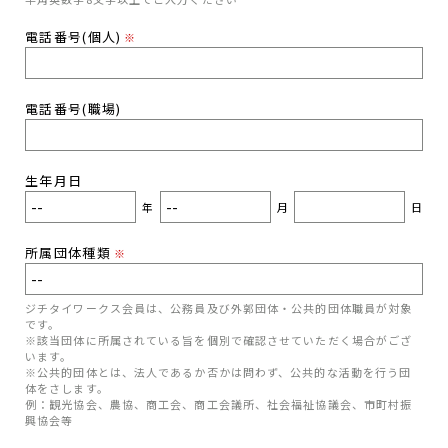
電話番号(個人)
※
電話番号(職場)
生年月日
年
月
日
所属団体種類
※
ジチタイワークス会員は、公務員及び外郭団体・公共的団体職員が対象
です。
※該当団体に所属されている旨を個別で確認させていただく場合がござ
います。
※公共的団体とは、法人であるか否かは問わず、公共的な活動を行う団
体をさします。
例：観光協会、農協、商工会、商工会議所、社会福祉協議会、市町村振
興協会等