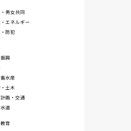
権・男女共同
境・エネルギー
災・防犯
工
業振興
光
林畜水産
設・土木
市計画・交通
下水道
校教育