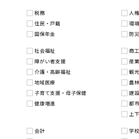
税務
人
住民・戸籍
環
国保年金
防
社会福祉
商
障がい者支援
産
介護・高齢福祉
観
地域医療
農
子育て支援・母子保健
建
健康増進
都
上
会計
学