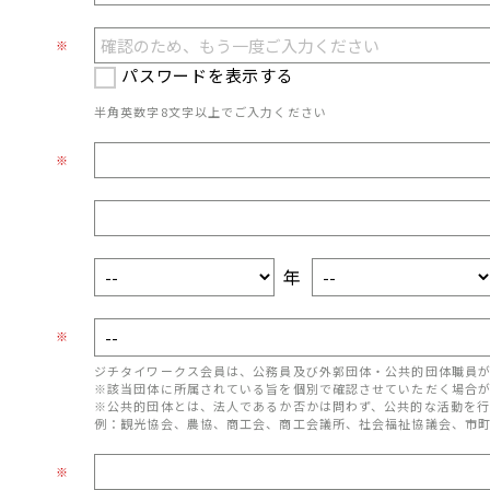
※
パスワードを表示する
半角英数字8文字以上でご入力ください
※
年
※
ジチタイワークス会員は、公務員及び外郭団体・公共的団体職員
※該当団体に所属されている旨を個別で確認させていただく場合
※公共的団体とは、法人であるか否かは問わず、公共的な活動を行
例：観光協会、農協、商工会、商工会議所、社会福祉協議会、市
※