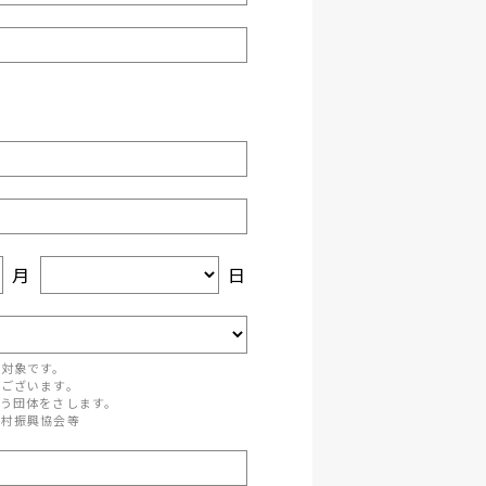
月
日
が対象です。
がございます。
う団体をさします。
町村振興協会等