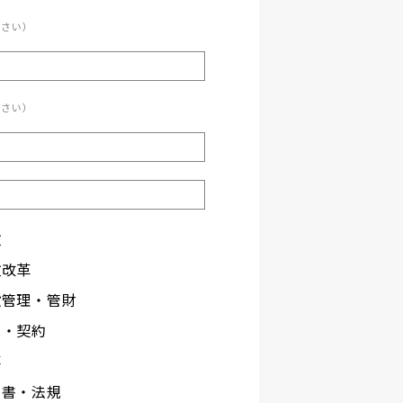
ださい）
ださい）
政
政改革
設管理・管財
札・契約
事
文書・法規