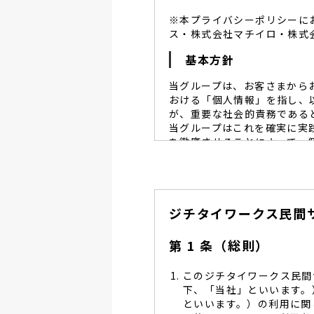
※本プライバシーポリシーに
ス・株式会社マチイロ・株式
基本方針
当グループは、お客さまから
おける「個人情報」を指し、
が、重要な社会的責務である
当グループはこれを確実に実
を徹底させることによって、
当グループは、個人情報保
個人情報保護に努めます。
当グループは、個人情報保
ジチタイワークス民間
し、同意を得た必要な範囲
当グループは、利用目的の
管理を求め、委託先を監督
第 1 条（総則）
当グループは、お預かりす
る予防並びに是正の為、社
このジチタイワークス民間
当グループは、個人情報保
下、「当社」といいます。
します。
といいます。）の利用に関
当グループは、個人情報に