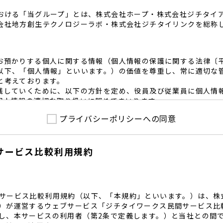
おける「当グループ」とは、株式会社ホープ・株式会社ジチタイ
会社地方創生テクノロジーラボ・株式会社ジチタイリンクを総称
お預かりする個人に関する情報（個人情報の保護に関する法律〔
以下、「個人情報」といいます。）の価値を尊重し、常に適切な
と考えております。
践していくために、以下の方針を定め、役員及び従業員に個人情
個人情報の適切な取り扱いに努めてまいります。
プライバシーポリシーへの同意
護に係る法令その他の規範を遵守するとともに、本ポリシーの内
護方針に準拠して提供されるサービスにおける個人情報の取得に
サービス比較利用規約
内で適切な取得、利用目的の範囲内で利用を致します。
範囲内で個人情報を含む業務委託を行う場合は、契約書を締結し
致します。
る個人情報を正確かつ安全に保つとともに、不正アクセス・紛失
内規程を整備し、必要かつ適切な措置を講じます。
サービス比較利用規約（以下、「本規約」といいます。）は、株
護に関する社内のマネジメントシステムを定め、組織体制を整備
）が運営するウェブサービス「ジチタイワークス民間サービス比
し、本サービスの利用者（第2条で定義します。）と当社との間
関する個人の権利を尊重いたします。個人情報に関する苦情・相