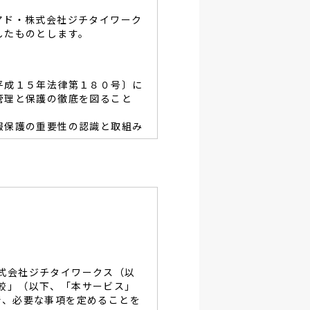
アド・株式会社ジチタイワーク
したものとします。
平成１５年法律第１８０号〕に
管理と保護の徹底を図ること
報保護の重要性の認識と取組み
容を適宜見直し、その改善と
あたり、利用目的を明らかに
、当グループと同等の適切な
・破壊・改竄・漏洩等に対す
式会社ジチタイワークス（以
し、役員及び従業員に徹底致
較」（以下、「本サービス」
で、必要な事項を定めることを
談及びご本人の個人情報の開