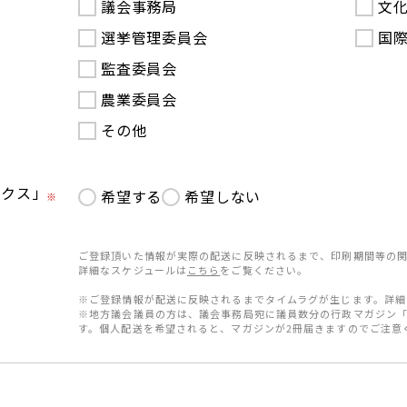
議会事務局
文
選挙管理委員会
国
監査委員会
農業委員会
その他
ークス」
希望する
希望しない
※
ご登録頂いた情報が実際の配送に反映されるまで、印刷期間等の関
詳細なスケジュールは
こちら
をご覧ください。
※ご登録情報が配送に反映されるまでタイムラグが生じます。詳細
※地方議会議員の方は、議会事務局宛に議員数分の行政マガジン
す。個人配送を希望されると、マガジンが2冊届きますのでご注意