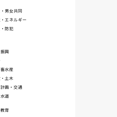
権・男女共同
境・エネルギー
災・防犯
工
業振興
光
林畜水産
設・土木
市計画・交通
下水道
校教育