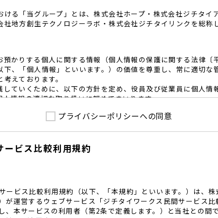
おける「当グループ」とは、株式会社ホープ・株式会社ジチタイ
会社地方創生テクノロジーラボ・株式会社ジチタイリンクを総称
お預かりする個人に関する情報（個人情報の保護に関する法律〔
以下、「個人情報」といいます。）の価値を尊重し、常に適切な
と考えております。
践していくために、以下の方針を定め、役員及び従業員に個人情
個人情報の適切な取り扱いに努めてまいります。
プライバシーポリシーへの同意
護に係る法令その他の規範を遵守するとともに、本ポリシーの内
護方針に準拠して提供されるサービスにおける個人情報の取得に
サービス比較利用規約
内で適切な取得、利用目的の範囲内で利用を致します。
範囲内で個人情報を含む業務委託を行う場合は、契約書を締結し
致します。
る個人情報を正確かつ安全に保つとともに、不正アクセス・紛失
内規程を整備し、必要かつ適切な措置を講じます。
サービス比較利用規約（以下、「本規約」といいます。）は、株
護に関する社内のマネジメントシステムを定め、組織体制を整備
）が運営するウェブサービス「ジチタイワークス民間サービス比
し、本サービスの利用者（第2条で定義します。）と当社との間
関する個人の権利を尊重いたします。個人情報に関する苦情・相