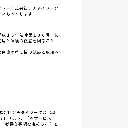
アド・株式会社ジチタイワーク
したものとします。
平成１５年法律第１８０号〕に
管理と保護の徹底を図ること
報保護の重要性の認識と取組み
容を適宜見直し、その改善と
あたり、利用目的を明らかに
、当グループと同等の適切な
・破壊・改竄・漏洩等に対す
式会社ジチタイワークス（以
し、役員及び従業員に徹底致
較」（以下、「本サービス」
で、必要な事項を定めることを
談及びご本人の個人情報の開