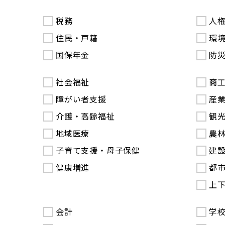
税務
人
住民・戸籍
環
国保年金
防
社会福祉
商
障がい者支援
産
介護・高齢福祉
観
地域医療
農
子育て支援・母子保健
建
健康増進
都
上
会計
学