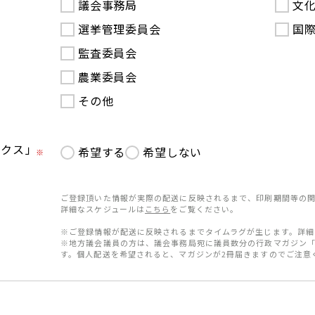
議会事務局
文
選挙管理委員会
国
監査委員会
農業委員会
その他
ークス」
希望する
希望しない
※
ご登録頂いた情報が実際の配送に反映されるまで、印刷期間等の関
詳細なスケジュールは
こちら
をご覧ください。
※ご登録情報が配送に反映されるまでタイムラグが生じます。詳細
※地方議会議員の方は、議会事務局宛に議員数分の行政マガジン
す。個人配送を希望されると、マガジンが2冊届きますのでご注意