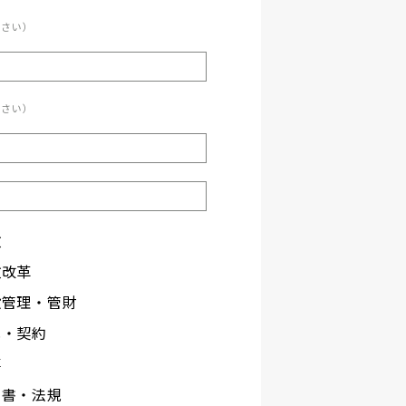
ださい）
ださい）
政
政改革
設管理・管財
札・契約
事
文書・法規