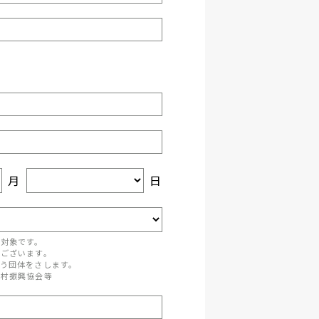
月
日
が対象です。
がございます。
う団体をさします。
町村振興協会等