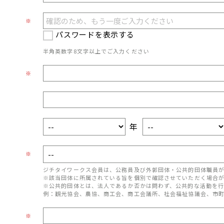
※
パスワードを表示する
半角英数字8文字以上でご入力ください
※
年
※
ジチタイワークス会員は、公務員及び外郭団体・公共的団体職員
※該当団体に所属されている旨を個別で確認させていただく場合
※公共的団体とは、法人であるか否かは問わず、公共的な活動を行
例：観光協会、農協、商工会、商工会議所、社会福祉協議会、市
※