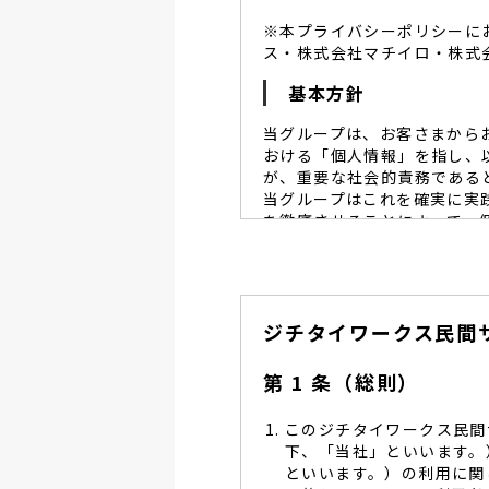
※本プライバシーポリシーに
ス・株式会社マチイロ・株式
基本方針
当グループは、お客さまから
おける「個人情報」を指し、
が、重要な社会的責務である
当グループはこれを確実に実
を徹底させることによって、
当グループは、個人情報保
個人情報保護に努めます。
当グループは、個人情報保
ジチタイワークス民間
し、同意を得た必要な範囲
当グループは、利用目的の
管理を求め、委託先を監督
第 1 条（総則）
当グループは、お預かりす
る予防並びに是正の為、社
このジチタイワークス民間
当グループは、個人情報保
下、「当社」といいます。
します。
といいます。）の利用に関
当グループは、個人情報に