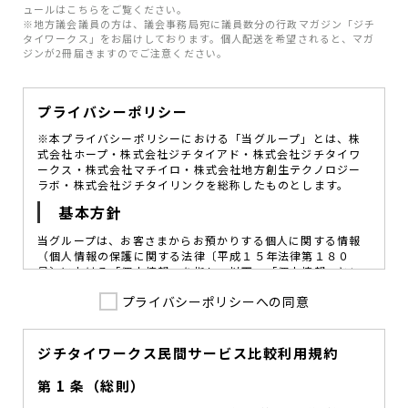
ュールはこちらをご覧ください。
※地方議会議員の方は、議会事務局宛に議員数分の行政マガジン「ジチ
タイワークス」をお届けしております。個人配送を希望されると、マガ
ジンが2冊届きますのでご注意ください。
プライバシーポリシー
※本プライバシーポリシーにおける「当グループ」とは、株
式会社ホープ・株式会社ジチタイアド・株式会社ジチタイワ
ークス・株式会社マチイロ・株式会社地方創生テクノロジー
ラボ・株式会社ジチタイリンクを総称したものとします。
基本方針
当グループは、お客さまからお預かりする個人に関する情報
（個人情報の保護に関する法律〔平成１５年法律第１８０
号〕における「個人情報」を指し、以下、「個人情報」とい
います。）の価値を尊重し、常に適切な管理と保護の徹底を
プライバシーポリシーへの同意
図ることが、重要な社会的責務であると考えております。
当グループはこれを確実に実践していくために、以下の方針
を定め、役員及び従業員に個人情報保護の重要性の認識と取
組みを徹底させることによって、個人情報の適切な取り扱い
ジチタイワークス民間サービス比較利用規約
に努めてまいります。
第 1 条（総則）
当グループは、個人情報保護に係る法令その他の規範を遵