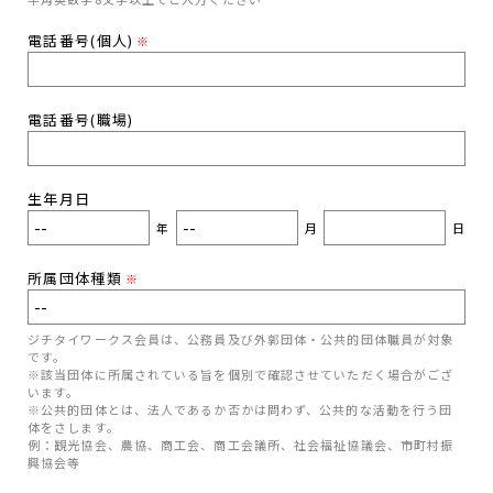
電話番号(個人)
※
電話番号(職場)
生年月日
年
月
日
所属団体種類
※
ジチタイワークス会員は、公務員及び外郭団体・公共的団体職員が対象
です。
※該当団体に所属されている旨を個別で確認させていただく場合がござ
います。
※公共的団体とは、法人であるか否かは問わず、公共的な活動を行う団
体をさします。
例：観光協会、農協、商工会、商工会議所、社会福祉協議会、市町村振
興協会等