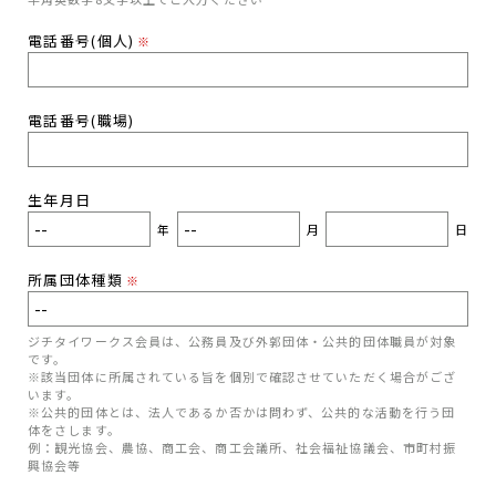
電話番号(個人)
※
電話番号(職場)
生年月日
年
月
日
所属団体種類
※
ジチタイワークス会員は、公務員及び外郭団体・公共的団体職員が対象
です。
※該当団体に所属されている旨を個別で確認させていただく場合がござ
います。
※公共的団体とは、法人であるか否かは問わず、公共的な活動を行う団
体をさします。
例：観光協会、農協、商工会、商工会議所、社会福祉協議会、市町村振
興協会等