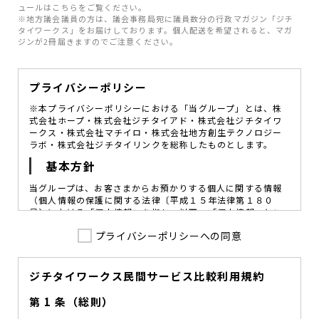
ュールはこちらをご覧ください。
※地方議会議員の方は、議会事務局宛に議員数分の行政マガジン「ジチ
タイワークス」をお届けしております。個人配送を希望されると、マガ
ジンが2冊届きますのでご注意ください。
プライバシーポリシー
※本プライバシーポリシーにおける「当グループ」とは、株
式会社ホープ・株式会社ジチタイアド・株式会社ジチタイワ
ークス・株式会社マチイロ・株式会社地方創生テクノロジー
ラボ・株式会社ジチタイリンクを総称したものとします。
基本方針
当グループは、お客さまからお預かりする個人に関する情報
（個人情報の保護に関する法律〔平成１５年法律第１８０
号〕における「個人情報」を指し、以下、「個人情報」とい
います。）の価値を尊重し、常に適切な管理と保護の徹底を
プライバシーポリシーへの同意
図ることが、重要な社会的責務であると考えております。
当グループはこれを確実に実践していくために、以下の方針
を定め、役員及び従業員に個人情報保護の重要性の認識と取
組みを徹底させることによって、個人情報の適切な取り扱い
ジチタイワークス民間サービス比較利用規約
に努めてまいります。
第 1 条（総則）
当グループは、個人情報保護に係る法令その他の規範を遵