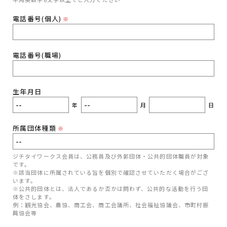
電話番号(個人)
※
電話番号(職場)
生年月日
年
月
日
所属団体種類
※
ジチタイワークス会員は、公務員及び外郭団体・公共的団体職員が対象
です。
※該当団体に所属されている旨を個別で確認させていただく場合がござ
います。
※公共的団体とは、法人であるか否かは問わず、公共的な活動を行う団
体をさします。
例：観光協会、農協、商工会、商工会議所、社会福祉協議会、市町村振
興協会等