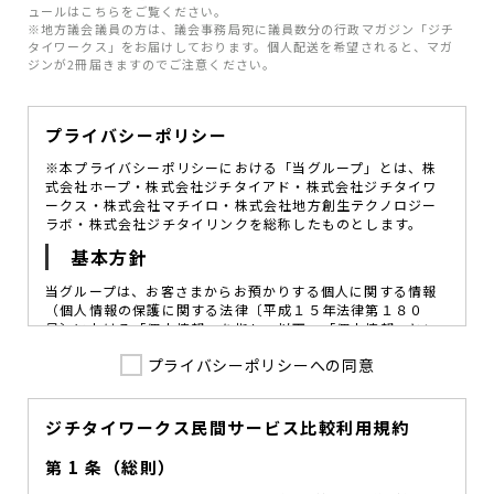
ュールはこちらをご覧ください。
※地方議会議員の方は、議会事務局宛に議員数分の行政マガジン「ジチ
タイワークス」をお届けしております。個人配送を希望されると、マガ
ジンが2冊届きますのでご注意ください。
プライバシーポリシー
※本プライバシーポリシーにおける「当グループ」とは、株
式会社ホープ・株式会社ジチタイアド・株式会社ジチタイワ
ークス・株式会社マチイロ・株式会社地方創生テクノロジー
ラボ・株式会社ジチタイリンクを総称したものとします。
基本方針
当グループは、お客さまからお預かりする個人に関する情報
（個人情報の保護に関する法律〔平成１５年法律第１８０
号〕における「個人情報」を指し、以下、「個人情報」とい
います。）の価値を尊重し、常に適切な管理と保護の徹底を
プライバシーポリシーへの同意
図ることが、重要な社会的責務であると考えております。
当グループはこれを確実に実践していくために、以下の方針
を定め、役員及び従業員に個人情報保護の重要性の認識と取
組みを徹底させることによって、個人情報の適切な取り扱い
ジチタイワークス民間サービス比較利用規約
に努めてまいります。
第 1 条（総則）
当グループは、個人情報保護に係る法令その他の規範を遵