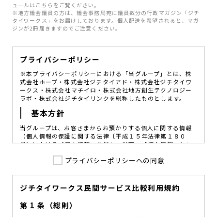
ュールはこちらをご覧ください。
※地方議会議員の方は、議会事務局宛に議員数分の行政マガジン「ジチ
タイワークス」をお届けしております。個人配送を希望されると、マガ
ジンが2冊届きますのでご注意ください。
プライバシーポリシー
※本プライバシーポリシーにおける「当グループ」とは、株
式会社ホープ・株式会社ジチタイアド・株式会社ジチタイワ
ークス・株式会社マチイロ・株式会社地方創生テクノロジー
ラボ・株式会社ジチタイリンクを総称したものとします。
基本方針
当グループは、お客さまからお預かりする個人に関する情報
（個人情報の保護に関する法律〔平成１５年法律第１８０
号〕における「個人情報」を指し、以下、「個人情報」とい
います。）の価値を尊重し、常に適切な管理と保護の徹底を
プライバシーポリシーへの同意
図ることが、重要な社会的責務であると考えております。
当グループはこれを確実に実践していくために、以下の方針
を定め、役員及び従業員に個人情報保護の重要性の認識と取
組みを徹底させることによって、個人情報の適切な取り扱い
ジチタイワークス民間サービス比較利用規約
に努めてまいります。
第 1 条（総則）
当グループは、個人情報保護に係る法令その他の規範を遵