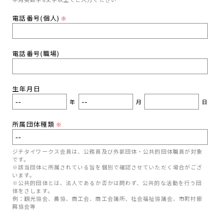
電話番号(個人)
※
電話番号(職場)
生年月日
年
月
日
所属団体種類
※
ジチタイワークス会員は、公務員及び外郭団体・公共的団体職員が対象
です。
※該当団体に所属されている旨を個別で確認させていただく場合がござ
います。
※公共的団体とは、法人であるか否かは問わず、公共的な活動を行う団
体をさします。
例：観光協会、農協、商工会、商工会議所、社会福祉協議会、市町村振
興協会等