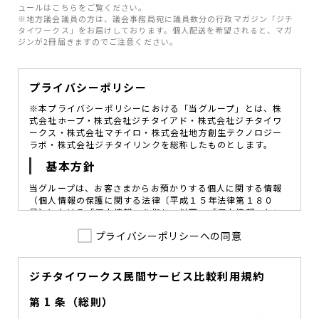
ュールはこちらをご覧ください。
※地方議会議員の方は、議会事務局宛に議員数分の行政マガジン「ジチ
タイワークス」をお届けしております。個人配送を希望されると、マガ
ジンが2冊届きますのでご注意ください。
プライバシーポリシー
※本プライバシーポリシーにおける「当グループ」とは、株
式会社ホープ・株式会社ジチタイアド・株式会社ジチタイワ
ークス・株式会社マチイロ・株式会社地方創生テクノロジー
ラボ・株式会社ジチタイリンクを総称したものとします。
基本方針
当グループは、お客さまからお預かりする個人に関する情報
（個人情報の保護に関する法律〔平成１５年法律第１８０
号〕における「個人情報」を指し、以下、「個人情報」とい
います。）の価値を尊重し、常に適切な管理と保護の徹底を
プライバシーポリシーへの同意
図ることが、重要な社会的責務であると考えております。
当グループはこれを確実に実践していくために、以下の方針
を定め、役員及び従業員に個人情報保護の重要性の認識と取
組みを徹底させることによって、個人情報の適切な取り扱い
ジチタイワークス民間サービス比較利用規約
に努めてまいります。
第 1 条（総則）
当グループは、個人情報保護に係る法令その他の規範を遵