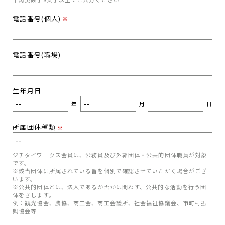
電話番号(個人)
※
電話番号(職場)
生年月日
年
月
日
所属団体種類
※
ジチタイワークス会員は、公務員及び外郭団体・公共的団体職員が対象
です。
※該当団体に所属されている旨を個別で確認させていただく場合がござ
います。
※公共的団体とは、法人であるか否かは問わず、公共的な活動を行う団
体をさします。
例：観光協会、農協、商工会、商工会議所、社会福祉協議会、市町村振
興協会等