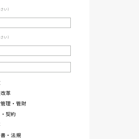
ださい）
ださい）
政
政改革
設管理・管財
札・契約
事
文書・法規