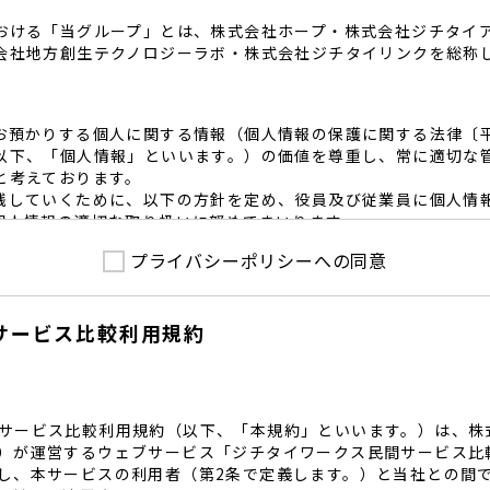
おける「当グループ」とは、株式会社ホープ・株式会社ジチタイ
会社地方創生テクノロジーラボ・株式会社ジチタイリンクを総称
お預かりする個人に関する情報（個人情報の保護に関する法律〔
以下、「個人情報」といいます。）の価値を尊重し、常に適切な
と考えております。
践していくために、以下の方針を定め、役員及び従業員に個人情
個人情報の適切な取り扱いに努めてまいります。
プライバシーポリシーへの同意
護に係る法令その他の規範を遵守するとともに、本ポリシーの内
護方針に準拠して提供されるサービスにおける個人情報の取得に
サービス比較利用規約
内で適切な取得、利用目的の範囲内で利用を致します。
範囲内で個人情報を含む業務委託を行う場合は、契約書を締結し
致します。
る個人情報を正確かつ安全に保つとともに、不正アクセス・紛失
内規程を整備し、必要かつ適切な措置を講じます。
サービス比較利用規約（以下、「本規約」といいます。）は、株
護に関する社内のマネジメントシステムを定め、組織体制を整備
）が運営するウェブサービス「ジチタイワークス民間サービス比
し、本サービスの利用者（第2条で定義します。）と当社との間
関する個人の権利を尊重いたします。個人情報に関する苦情・相