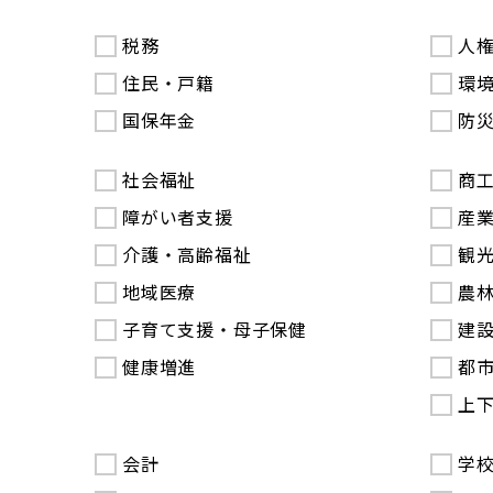
税務
人
住民・戸籍
環
国保年金
防
社会福祉
商
障がい者支援
産
介護・高齢福祉
観
地域医療
農
子育て支援・母子保健
建
健康増進
都
上
会計
学