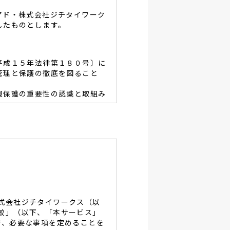
アド・株式会社ジチタイワーク
したものとします。
平成１５年法律第１８０号〕に
管理と保護の徹底を図ること
報保護の重要性の認識と取組み
容を適宜見直し、その改善と
あたり、利用目的を明らかに
、当グループと同等の適切な
・破壊・改竄・漏洩等に対す
式会社ジチタイワークス（以
し、役員及び従業員に徹底致
較」（以下、「本サービス」
で、必要な事項を定めることを
談及びご本人の個人情報の開