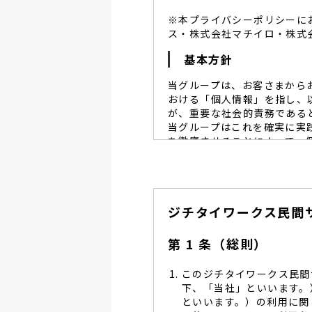
※本プライバシーポリシーに
ス・株式会社マチイロ・株式
基本方針
当グループは、お客さまから
おける「個人情報」を指し、
が、重要な社会的責務である
当グループはこれを確実に実
を徹底させることによって、
当グループは、個人情報保
個人情報保護に努めます。
当グループは、個人情報保
ジチタイワークス民間
し、同意を得た必要な範囲
当グループは、利用目的の
管理を求め、委託先を監督
第 1 条（総則）
当グループは、お預かりす
る予防並びに是正の為、社
このジチタイワークス民間
当グループは、個人情報保
下、「当社」といいます。
します。
といいます。）の利用に関
当グループは、個人情報に