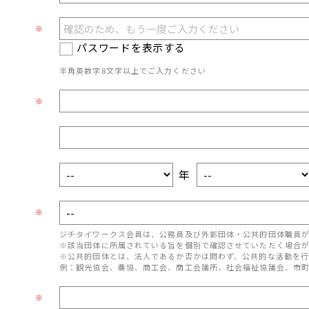
※
パスワードを表示する
半角英数字8文字以上でご入力ください
※
年
※
ジチタイワークス会員は、公務員及び外郭団体・公共的団体職員
※該当団体に所属されている旨を個別で確認させていただく場合
※公共的団体とは、法人であるか否かは問わず、公共的な活動を行
例：観光協会、農協、商工会、商工会議所、社会福祉協議会、市
※