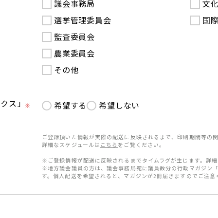
議会事務局
文
選挙管理委員会
国
監査委員会
農業委員会
その他
ークス」
希望する
希望しない
※
ご登録頂いた情報が実際の配送に反映されるまで、印刷期間等の関
詳細なスケジュールは
こちら
をご覧ください。
※ご登録情報が配送に反映されるまでタイムラグが生じます。詳細
※地方議会議員の方は、議会事務局宛に議員数分の行政マガジン
す。個人配送を希望されると、マガジンが2冊届きますのでご注意