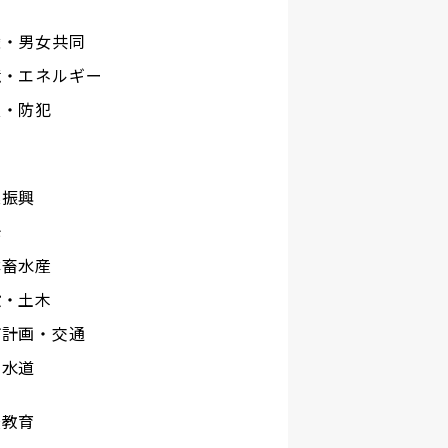
権・男女共同
境・エネルギー
災・防犯
工
業振興
光
林畜水産
設・土木
市計画・交通
下水道
校教育