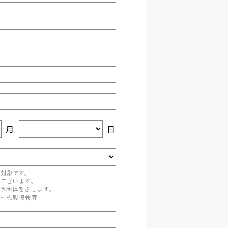
月
日
が対象です。
がございます。
う団体をさします。
町村振興協会等