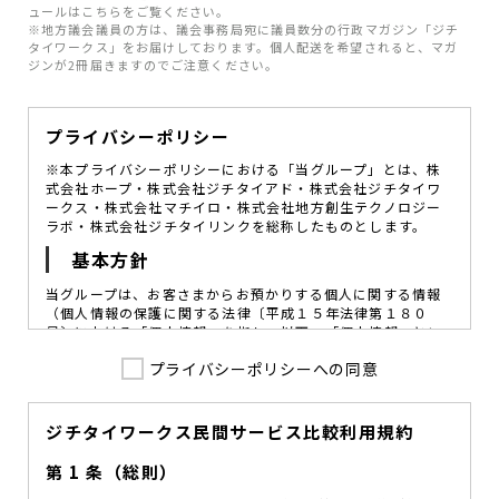
ュールはこちらをご覧ください。
※地方議会議員の方は、議会事務局宛に議員数分の行政マガジン「ジチ
タイワークス」をお届けしております。個人配送を希望されると、マガ
ジンが2冊届きますのでご注意ください。
プライバシーポリシー
※本プライバシーポリシーにおける「当グループ」とは、株
式会社ホープ・株式会社ジチタイアド・株式会社ジチタイワ
ークス・株式会社マチイロ・株式会社地方創生テクノロジー
ラボ・株式会社ジチタイリンクを総称したものとします。
基本方針
当グループは、お客さまからお預かりする個人に関する情報
（個人情報の保護に関する法律〔平成１５年法律第１８０
号〕における「個人情報」を指し、以下、「個人情報」とい
います。）の価値を尊重し、常に適切な管理と保護の徹底を
プライバシーポリシーへの同意
図ることが、重要な社会的責務であると考えております。
当グループはこれを確実に実践していくために、以下の方針
を定め、役員及び従業員に個人情報保護の重要性の認識と取
組みを徹底させることによって、個人情報の適切な取り扱い
ジチタイワークス民間サービス比較利用規約
に努めてまいります。
第 1 条（総則）
当グループは、個人情報保護に係る法令その他の規範を遵