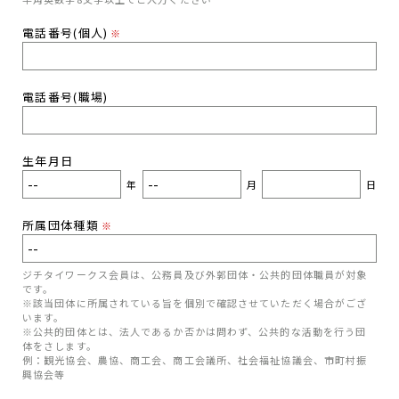
電話番号(個人)
※
電話番号(職場)
生年月日
年
月
日
所属団体種類
※
ジチタイワークス会員は、公務員及び外郭団体・公共的団体職員が対象
です。
※該当団体に所属されている旨を個別で確認させていただく場合がござ
います。
※公共的団体とは、法人であるか否かは問わず、公共的な活動を行う団
体をさします。
例：観光協会、農協、商工会、商工会議所、社会福祉協議会、市町村振
興協会等