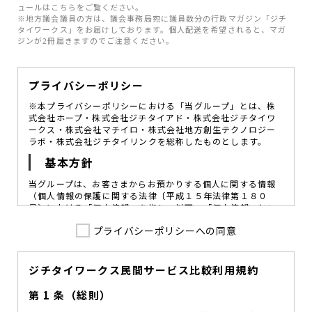
ュールはこちらをご覧ください。
※地方議会議員の方は、議会事務局宛に議員数分の行政マガジン「ジチ
タイワークス」をお届けしております。個人配送を希望されると、マガ
ジンが2冊届きますのでご注意ください。
プライバシーポリシー
※本プライバシーポリシーにおける「当グループ」とは、株
式会社ホープ・株式会社ジチタイアド・株式会社ジチタイワ
ークス・株式会社マチイロ・株式会社地方創生テクノロジー
ラボ・株式会社ジチタイリンクを総称したものとします。
基本方針
当グループは、お客さまからお預かりする個人に関する情報
（個人情報の保護に関する法律〔平成１５年法律第１８０
号〕における「個人情報」を指し、以下、「個人情報」とい
います。）の価値を尊重し、常に適切な管理と保護の徹底を
プライバシーポリシーへの同意
図ることが、重要な社会的責務であると考えております。
当グループはこれを確実に実践していくために、以下の方針
を定め、役員及び従業員に個人情報保護の重要性の認識と取
組みを徹底させることによって、個人情報の適切な取り扱い
ジチタイワークス民間サービス比較利用規約
に努めてまいります。
第 1 条（総則）
当グループは、個人情報保護に係る法令その他の規範を遵