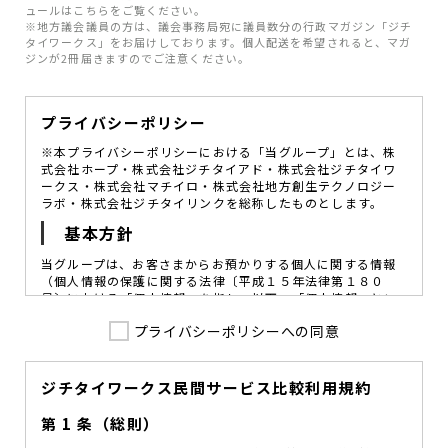
ュールはこちらをご覧ください。
※地方議会議員の方は、議会事務局宛に議員数分の行政マガジン「ジチ
タイワークス」をお届けしております。個人配送を希望されると、マガ
ジンが2冊届きますのでご注意ください。
プライバシーポリシー
※本プライバシーポリシーにおける「当グループ」とは、株
式会社ホープ・株式会社ジチタイアド・株式会社ジチタイワ
ークス・株式会社マチイロ・株式会社地方創生テクノロジー
ラボ・株式会社ジチタイリンクを総称したものとします。
基本方針
当グループは、お客さまからお預かりする個人に関する情報
（個人情報の保護に関する法律〔平成１５年法律第１８０
号〕における「個人情報」を指し、以下、「個人情報」とい
います。）の価値を尊重し、常に適切な管理と保護の徹底を
プライバシーポリシーへの同意
図ることが、重要な社会的責務であると考えております。
当グループはこれを確実に実践していくために、以下の方針
を定め、役員及び従業員に個人情報保護の重要性の認識と取
組みを徹底させることによって、個人情報の適切な取り扱い
ジチタイワークス民間サービス比較利用規約
に努めてまいります。
第 1 条（総則）
当グループは、個人情報保護に係る法令その他の規範を遵