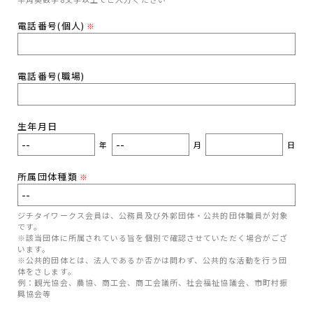
電話番号(個人)
※
電話番号(職場)
生年月日
年
月
日
所属団体種類
※
ジチタイワークス会員は、公務員及び外郭団体・公共的団体職員が対象
です。
※該当団体に所属されている旨を個別で確認させていただく場合がござ
います。
※公共的団体とは、法人であるか否かは問わず、公共的な活動を行う団
体をさします。
例：観光協会、農協、商工会、商工会議所、社会福祉協議会、市町村振
興協会等