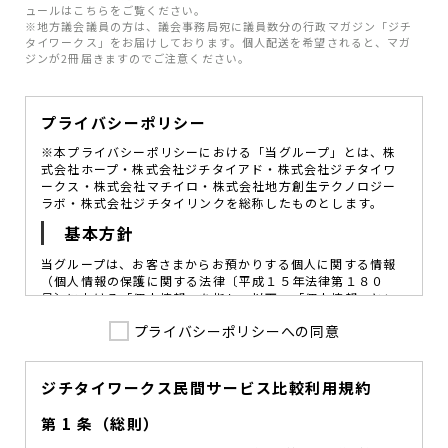
ュールはこちらをご覧ください。
※地方議会議員の方は、議会事務局宛に議員数分の行政マガジン「ジチ
タイワークス」をお届けしております。個人配送を希望されると、マガ
ジンが2冊届きますのでご注意ください。
プライバシーポリシー
※本プライバシーポリシーにおける「当グループ」とは、株
式会社ホープ・株式会社ジチタイアド・株式会社ジチタイワ
ークス・株式会社マチイロ・株式会社地方創生テクノロジー
ラボ・株式会社ジチタイリンクを総称したものとします。
基本方針
当グループは、お客さまからお預かりする個人に関する情報
（個人情報の保護に関する法律〔平成１５年法律第１８０
号〕における「個人情報」を指し、以下、「個人情報」とい
います。）の価値を尊重し、常に適切な管理と保護の徹底を
プライバシーポリシーへの同意
図ることが、重要な社会的責務であると考えております。
当グループはこれを確実に実践していくために、以下の方針
を定め、役員及び従業員に個人情報保護の重要性の認識と取
組みを徹底させることによって、個人情報の適切な取り扱い
ジチタイワークス民間サービス比較利用規約
に努めてまいります。
第 1 条（総則）
当グループは、個人情報保護に係る法令その他の規範を遵