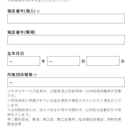
電話番号(個人)
※
電話番号(職場)
生年月日
年
月
日
所属団体種類
※
ジチタイワークス会員は、公務員及び外郭団体・公共的団体職員が対象
です。
※該当団体に所属されている旨を個別で確認させていただく場合がござ
います。
※公共的団体とは、法人であるか否かは問わず、公共的な活動を行う団
体をさします。
例：観光協会、農協、商工会、商工会議所、社会福祉協議会、市町村振
興協会等