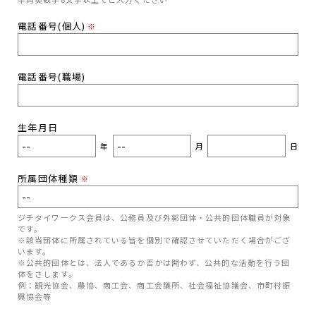
電話番号(個人)
※
電話番号(職場)
生年月日
年
月
日
所属団体種類
※
ジチタイワークス会員は、公務員及び外郭団体・公共的団体職員が対象
です。
※該当団体に所属されている旨を個別で確認させていただく場合がござ
います。
※公共的団体とは、法人であるか否かは問わず、公共的な活動を行う団
体をさします。
例：観光協会、農協、商工会、商工会議所、社会福祉協議会、市町村振
興協会等