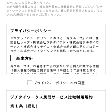
ュールはこちらをご覧ください。
※地方議会議員の方は、議会事務局宛に議員数分の行政マガジン「ジチ
タイワークス」をお届けしております。個人配送を希望されると、マガ
ジンが2冊届きますのでご注意ください。
プライバシーポリシー
※本プライバシーポリシーにおける「当グループ」とは、株
式会社ホープ・株式会社ジチタイアド・株式会社ジチタイワ
ークス・株式会社マチイロ・株式会社地方創生テクノロジー
ラボ・株式会社ジチタイリンクを総称したものとします。
基本方針
当グループは、お客さまからお預かりする個人に関する情報
（個人情報の保護に関する法律〔平成１５年法律第１８０
号〕における「個人情報」を指し、以下、「個人情報」とい
います。）の価値を尊重し、常に適切な管理と保護の徹底を
プライバシーポリシーへの同意
図ることが、重要な社会的責務であると考えております。
当グループはこれを確実に実践していくために、以下の方針
を定め、役員及び従業員に個人情報保護の重要性の認識と取
組みを徹底させることによって、個人情報の適切な取り扱い
ジチタイワークス民間サービス比較利用規約
に努めてまいります。
第 1 条（総則）
当グループは、個人情報保護に係る法令その他の規範を遵