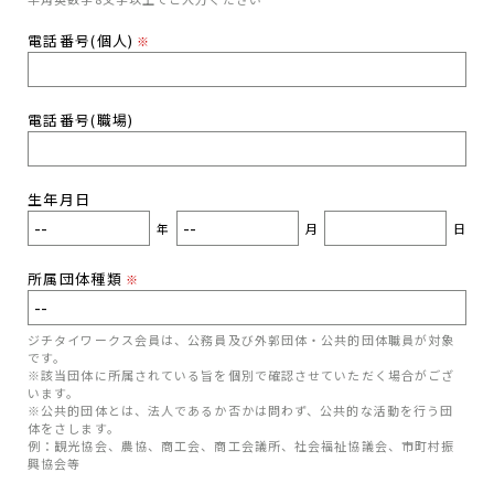
電話番号(個人)
※
電話番号(職場)
生年月日
年
月
日
所属団体種類
※
ジチタイワークス会員は、公務員及び外郭団体・公共的団体職員が対象
です。
※該当団体に所属されている旨を個別で確認させていただく場合がござ
います。
※公共的団体とは、法人であるか否かは問わず、公共的な活動を行う団
体をさします。
例：観光協会、農協、商工会、商工会議所、社会福祉協議会、市町村振
興協会等