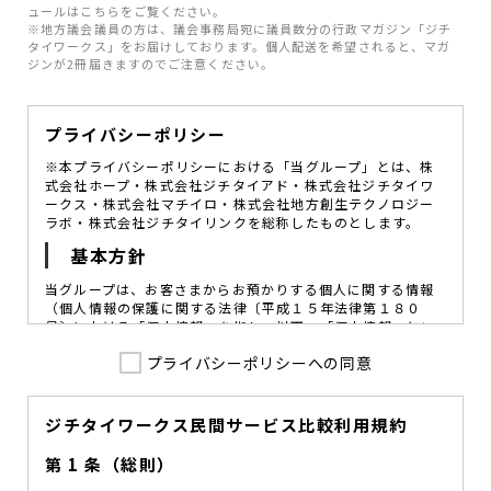
ュールはこちらをご覧ください。
※地方議会議員の方は、議会事務局宛に議員数分の行政マガジン「ジチ
タイワークス」をお届けしております。個人配送を希望されると、マガ
ジンが2冊届きますのでご注意ください。
プライバシーポリシー
※本プライバシーポリシーにおける「当グループ」とは、株
式会社ホープ・株式会社ジチタイアド・株式会社ジチタイワ
ークス・株式会社マチイロ・株式会社地方創生テクノロジー
ラボ・株式会社ジチタイリンクを総称したものとします。
基本方針
当グループは、お客さまからお預かりする個人に関する情報
（個人情報の保護に関する法律〔平成１５年法律第１８０
号〕における「個人情報」を指し、以下、「個人情報」とい
います。）の価値を尊重し、常に適切な管理と保護の徹底を
プライバシーポリシーへの同意
図ることが、重要な社会的責務であると考えております。
当グループはこれを確実に実践していくために、以下の方針
を定め、役員及び従業員に個人情報保護の重要性の認識と取
組みを徹底させることによって、個人情報の適切な取り扱い
ジチタイワークス民間サービス比較利用規約
に努めてまいります。
第 1 条（総則）
当グループは、個人情報保護に係る法令その他の規範を遵