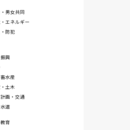
権・男女共同
境・エネルギー
災・防犯
工
業振興
光
林畜水産
設・土木
市計画・交通
下水道
校教育