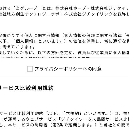
おける「当グループ」とは、株式会社ホープ・株式会社ジチタイ
会社地方創生テクノロジーラボ・株式会社ジチタイリンクを総称
お預かりする個人に関する情報（個人情報の保護に関する法律〔
以下、「個人情報」といいます。）の価値を尊重し、常に適切な
と考えております。
践していくために、以下の方針を定め、役員及び従業員に個人情
個人情報の適切な取り扱いに努めてまいります。
プライバシーポリシーへの同意
護に係る法令その他の規範を遵守するとともに、本ポリシーの内
護方針に準拠して提供されるサービスにおける個人情報の取得に
サービス比較利用規約
内で適切な取得、利用目的の範囲内で利用を致します。
範囲内で個人情報を含む業務委託を行う場合は、契約書を締結し
致します。
る個人情報を正確かつ安全に保つとともに、不正アクセス・紛失
内規程を整備し、必要かつ適切な措置を講じます。
サービス比較利用規約（以下、「本規約」といいます。）は、株
護に関する社内のマネジメントシステムを定め、組織体制を整備
）が運営するウェブサービス「ジチタイワークス民間サービス比
し、本サービスの利用者（第2条で定義します。）と当社との間
関する個人の権利を尊重いたします。個人情報に関する苦情・相