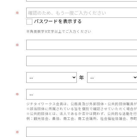
※
パスワードを表示する
半角英数字8文字以上でご入力ください
※
年
※
ジチタイワークス会員は、公務員及び外郭団体・公共的団体職員
※該当団体に所属されている旨を個別で確認させていただく場合
※公共的団体とは、法人であるか否かは問わず、公共的な活動を行
例：観光協会、農協、商工会、商工会議所、社会福祉協議会、市
※