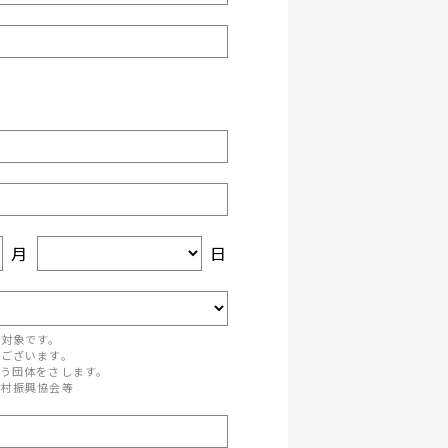
月
日
が対象です。
がございます。
う団体をさします。
町村振興協会等