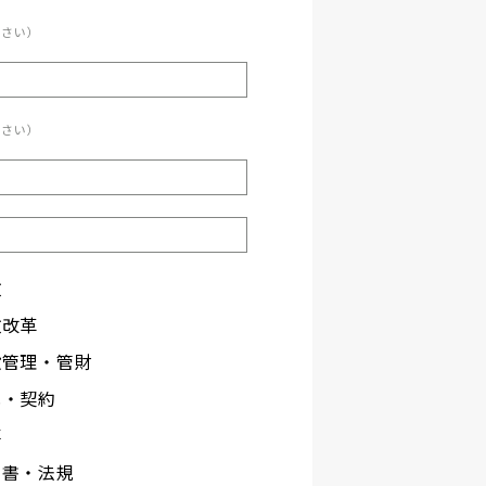
ださい）
ださい）
政
政改革
設管理・管財
札・契約
事
文書・法規