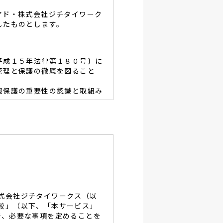
アド・株式会社ジチタイワーク
したものとします。
平成１５年法律第１８０号〕に
管理と保護の徹底を図ること
報保護の重要性の認識と取組み
容を適宜見直し、その改善と
あたり、利用目的を明らかに
、当グループと同等の適切な
・破壊・改竄・漏洩等に対す
式会社ジチタイワークス（以
し、役員及び従業員に徹底致
較」（以下、「本サービス」
で、必要な事項を定めることを
談及びご本人の個人情報の開