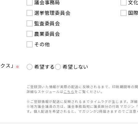
議会事務局
文
選挙管理委員会
国
監査委員会
農業委員会
その他
ークス」
希望する
希望しない
※
ご登録頂いた情報が実際の配送に反映されるまで、印刷期間等の関
詳細なスケジュールは
こちら
をご覧ください。
※ご登録情報が配送に反映されるまでタイムラグが生じます。詳細
※地方議会議員の方は、議会事務局宛に議員数分の行政マガジン
す。個人配送を希望されると、マガジンが2冊届きますのでご注意