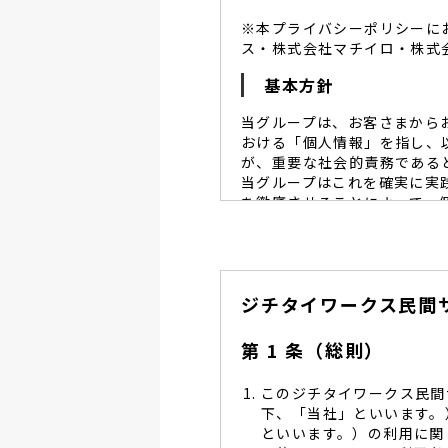
※本プライバシーポリシーに
ス・株式会社マチイロ・株式
基本方針
当グループは、お客さまから
おける「個人情報」を指し、
が、重要な社会的責務である
当グループはこれを確実に実
を徹底させることによって、
当グループは、個人情報保
個人情報保護に努めます。
当グループは、個人情報保
ジチタイワークス民間
し、同意を得た必要な範囲
当グループは、利用目的の
管理を求め、委託先を監督
第 1 条（総則）
当グループは、お預かりす
る予防並びに是正の為、社
このジチタイワークス民間
当グループは、個人情報保
下、「当社」といいます。
します。
といいます。）の利用に関
当グループは、個人情報に