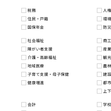
税務
人
住民・戸籍
環
国保年金
防
社会福祉
商
障がい者支援
産
介護・高齢福祉
観
地域医療
農
子育て支援・母子保健
建
健康増進
都
上
会計
学