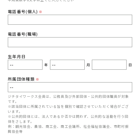
電話番号(個人)
※
電話番号(職場)
生年月日
年
月
日
所属団体種類
※
ジチタイワークス会員は、公務員及び外郭団体・公共的団体職員が対象
です。
※該当団体に所属されている旨を個別で確認させていただく場合がござ
います。
※公共的団体とは、法人であるか否かは問わず、公共的な活動を行う団
体をさします。
例：観光協会、農協、商工会、商工会議所、社会福祉協議会、市町村振
興協会等