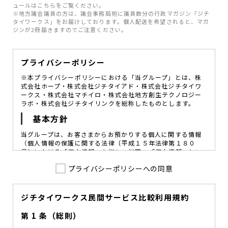
ュールはこちらをご覧ください。
※地方議会議員の方は、議会事務局宛に議員数分の行政マガジン「ジチ
タイワークス」をお届けしております。個人配送を希望されると、マガ
ジンが2冊届きますのでご注意ください。
プライバシーポリシー
※本プライバシーポリシーにおける「当グループ」とは、株
式会社ホープ・株式会社ジチタイアド・株式会社ジチタイワ
ークス・株式会社マチイロ・株式会社地方創生テクノロジー
ラボ・株式会社ジチタイリンクを総称したものとします。
基本方針
当グループは、お客さまからお預かりする個人に関する情報
（個人情報の保護に関する法律〔平成１５年法律第１８０
号〕における「個人情報」を指し、以下、「個人情報」とい
います。）の価値を尊重し、常に適切な管理と保護の徹底を
プライバシーポリシーへの同意
図ることが、重要な社会的責務であると考えております。
当グループはこれを確実に実践していくために、以下の方針
を定め、役員及び従業員に個人情報保護の重要性の認識と取
組みを徹底させることによって、個人情報の適切な取り扱い
ジチタイワークス民間サービス比較利用規約
に努めてまいります。
第 1 条（総則）
当グループは、個人情報保護に係る法令その他の規範を遵