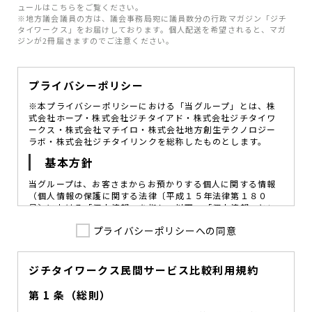
ュールはこちらをご覧ください。
※地方議会議員の方は、議会事務局宛に議員数分の行政マガジン「ジチ
タイワークス」をお届けしております。個人配送を希望されると、マガ
ジンが2冊届きますのでご注意ください。
プライバシーポリシー
※本プライバシーポリシーにおける「当グループ」とは、株
式会社ホープ・株式会社ジチタイアド・株式会社ジチタイワ
ークス・株式会社マチイロ・株式会社地方創生テクノロジー
ラボ・株式会社ジチタイリンクを総称したものとします。
基本方針
当グループは、お客さまからお預かりする個人に関する情報
（個人情報の保護に関する法律〔平成１５年法律第１８０
号〕における「個人情報」を指し、以下、「個人情報」とい
います。）の価値を尊重し、常に適切な管理と保護の徹底を
プライバシーポリシーへの同意
図ることが、重要な社会的責務であると考えております。
当グループはこれを確実に実践していくために、以下の方針
を定め、役員及び従業員に個人情報保護の重要性の認識と取
組みを徹底させることによって、個人情報の適切な取り扱い
ジチタイワークス民間サービス比較利用規約
に努めてまいります。
第 1 条（総則）
当グループは、個人情報保護に係る法令その他の規範を遵