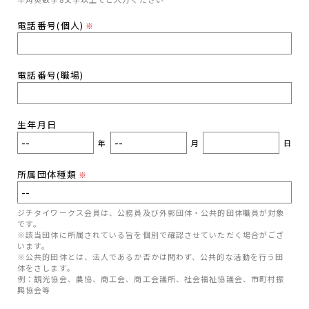
電話番号(個人)
※
電話番号(職場)
生年月日
年
月
日
所属団体種類
※
ジチタイワークス会員は、公務員及び外郭団体・公共的団体職員が対象
です。
※該当団体に所属されている旨を個別で確認させていただく場合がござ
います。
※公共的団体とは、法人であるか否かは問わず、公共的な活動を行う団
体をさします。
例：観光協会、農協、商工会、商工会議所、社会福祉協議会、市町村振
興協会等