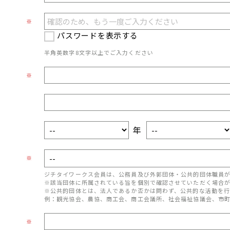
※
パスワードを表示する
半角英数字8文字以上でご入力ください
※
年
※
ジチタイワークス会員は、公務員及び外郭団体・公共的団体職員
※該当団体に所属されている旨を個別で確認させていただく場合
※公共的団体とは、法人であるか否かは問わず、公共的な活動を行
例：観光協会、農協、商工会、商工会議所、社会福祉協議会、市
※