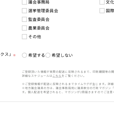
議会事務局
文
選挙管理委員会
国
監査委員会
農業委員会
その他
ークス」
希望する
希望しない
※
ご登録頂いた情報が実際の配送に反映されるまで、印刷期間等の関
詳細なスケジュールは
こちら
をご覧ください。
※ご登録情報が配送に反映されるまでタイムラグが生じます。詳細
※地方議会議員の方は、議会事務局宛に議員数分の行政マガジン
す。個人配送を希望されると、マガジンが2冊届きますのでご注意