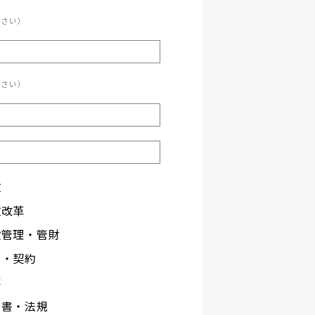
ださい）
ださい）
政
政改革
設管理・管財
札・契約
事
文書・法規