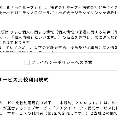
おける「当グループ」とは、株式会社ホープ・株式会社ジチタイ
会社地方創生テクノロジーラボ・株式会社ジチタイリンクを総称
お預かりする個人に関する情報（個人情報の保護に関する法律〔
以下、「個人情報」といいます。）の価値を尊重し、常に適切な
と考えております。
践していくために、以下の方針を定め、役員及び従業員に個人情
個人情報の適切な取り扱いに努めてまいります。
プライバシーポリシーへの同意
護に係る法令その他の規範を遵守するとともに、本ポリシーの内
護方針に準拠して提供されるサービスにおける個人情報の取得に
サービス比較利用規約
内で適切な取得、利用目的の範囲内で利用を致します。
範囲内で個人情報を含む業務委託を行う場合は、契約書を締結し
致します。
る個人情報を正確かつ安全に保つとともに、不正アクセス・紛失
内規程を整備し、必要かつ適切な措置を講じます。
サービス比較利用規約（以下、「本規約」といいます。）は、株
護に関する社内のマネジメントシステムを定め、組織体制を整備
）が運営するウェブサービス「ジチタイワークス民間サービス比
し、本サービスの利用者（第2条で定義します。）と当社との間
関する個人の権利を尊重いたします。個人情報に関する苦情・相