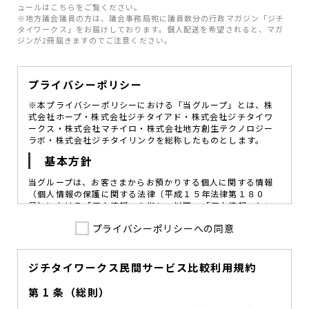
ュールはこちらをご覧ください。
※地方議会議員の方は、議会事務局宛に議員数分の行政マガジン「ジチ
タイワークス」をお届けしております。個人配送を希望されると、マガ
ジンが2冊届きますのでご注意ください。
プライバシーポリシー
※本プライバシーポリシーにおける「当グループ」とは、株
式会社ホープ・株式会社ジチタイアド・株式会社ジチタイワ
ークス・株式会社マチイロ・株式会社地方創生テクノロジー
ラボ・株式会社ジチタイリンクを総称したものとします。
基本方針
当グループは、お客さまからお預かりする個人に関する情報
（個人情報の保護に関する法律〔平成１５年法律第１８０
号〕における「個人情報」を指し、以下、「個人情報」とい
います。）の価値を尊重し、常に適切な管理と保護の徹底を
プライバシーポリシーへの同意
図ることが、重要な社会的責務であると考えております。
当グループはこれを確実に実践していくために、以下の方針
を定め、役員及び従業員に個人情報保護の重要性の認識と取
組みを徹底させることによって、個人情報の適切な取り扱い
ジチタイワークス民間サービス比較利用規約
に努めてまいります。
第 1 条（総則）
当グループは、個人情報保護に係る法令その他の規範を遵