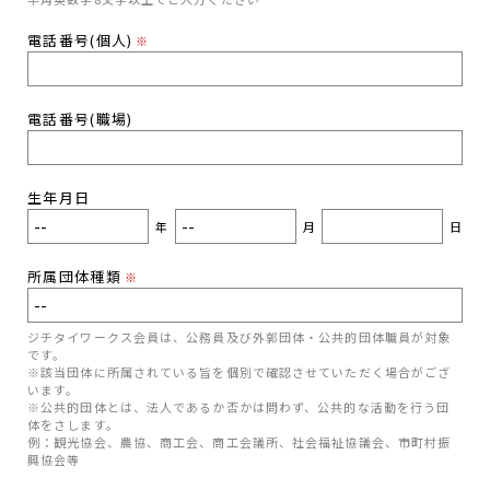
電話番号(個人)
※
電話番号(職場)
生年月日
年
月
日
所属団体種類
※
ジチタイワークス会員は、公務員及び外郭団体・公共的団体職員が対象
です。
※該当団体に所属されている旨を個別で確認させていただく場合がござ
います。
※公共的団体とは、法人であるか否かは問わず、公共的な活動を行う団
体をさします。
例：観光協会、農協、商工会、商工会議所、社会福祉協議会、市町村振
興協会等