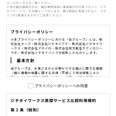
ュールはこちらをご覧ください。
※地方議会議員の方は、議会事務局宛に議員数分の行政マガジン「ジチ
タイワークス」をお届けしております。個人配送を希望されると、マガ
ジンが2冊届きますのでご注意ください。
プライバシーポリシー
※本プライバシーポリシーにおける「当グループ」とは、株
式会社ホープ・株式会社ジチタイアド・株式会社ジチタイワ
ークス・株式会社マチイロ・株式会社地方創生テクノロジー
ラボ・株式会社ジチタイリンクを総称したものとします。
基本方針
当グループは、お客さまからお預かりする個人に関する情報
（個人情報の保護に関する法律〔平成１５年法律第１８０
号〕における「個人情報」を指し、以下、「個人情報」とい
います。）の価値を尊重し、常に適切な管理と保護の徹底を
プライバシーポリシーへの同意
図ることが、重要な社会的責務であると考えております。
当グループはこれを確実に実践していくために、以下の方針
を定め、役員及び従業員に個人情報保護の重要性の認識と取
組みを徹底させることによって、個人情報の適切な取り扱い
ジチタイワークス民間サービス比較利用規約
に努めてまいります。
第 1 条（総則）
当グループは、個人情報保護に係る法令その他の規範を遵