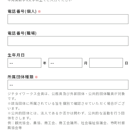
電話番号(個人)
※
電話番号(職場)
生年月日
年
月
日
所属団体種類
※
ジチタイワークス会員は、公務員及び外郭団体・公共的団体職員が対象
です。
※該当団体に所属されている旨を個別で確認させていただく場合がござ
います。
※公共的団体とは、法人であるか否かは問わず、公共的な活動を行う団
体をさします。
例：観光協会、農協、商工会、商工会議所、社会福祉協議会、市町村振
興協会等