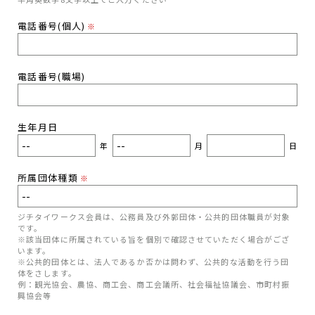
電話番号(個人)
※
電話番号(職場)
生年月日
年
月
日
所属団体種類
※
ジチタイワークス会員は、公務員及び外郭団体・公共的団体職員が対象
です。
※該当団体に所属されている旨を個別で確認させていただく場合がござ
います。
※公共的団体とは、法人であるか否かは問わず、公共的な活動を行う団
体をさします。
例：観光協会、農協、商工会、商工会議所、社会福祉協議会、市町村振
興協会等