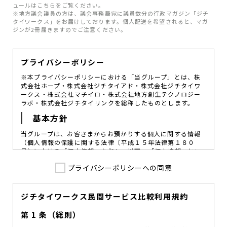
ュールはこちらをご覧ください。
※地方議会議員の方は、議会事務局宛に議員数分の行政マガジン「ジチ
タイワークス」をお届けしております。個人配送を希望されると、マガ
ジンが2冊届きますのでご注意ください。
プライバシーポリシー
※本プライバシーポリシーにおける「当グループ」とは、株
式会社ホープ・株式会社ジチタイアド・株式会社ジチタイワ
ークス・株式会社マチイロ・株式会社地方創生テクノロジー
ラボ・株式会社ジチタイリンクを総称したものとします。
基本方針
当グループは、お客さまからお預かりする個人に関する情報
（個人情報の保護に関する法律〔平成１５年法律第１８０
号〕における「個人情報」を指し、以下、「個人情報」とい
います。）の価値を尊重し、常に適切な管理と保護の徹底を
プライバシーポリシーへの同意
図ることが、重要な社会的責務であると考えております。
当グループはこれを確実に実践していくために、以下の方針
を定め、役員及び従業員に個人情報保護の重要性の認識と取
組みを徹底させることによって、個人情報の適切な取り扱い
ジチタイワークス民間サービス比較利用規約
に努めてまいります。
第 1 条（総則）
当グループは、個人情報保護に係る法令その他の規範を遵