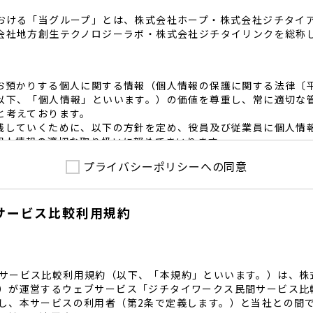
おける「当グループ」とは、株式会社ホープ・株式会社ジチタイ
会社地方創生テクノロジーラボ・株式会社ジチタイリンクを総称
お預かりする個人に関する情報（個人情報の保護に関する法律〔
以下、「個人情報」といいます。）の価値を尊重し、常に適切な
と考えております。
践していくために、以下の方針を定め、役員及び従業員に個人情
個人情報の適切な取り扱いに努めてまいります。
プライバシーポリシーへの同意
護に係る法令その他の規範を遵守するとともに、本ポリシーの内
護方針に準拠して提供されるサービスにおける個人情報の取得に
サービス比較利用規約
内で適切な取得、利用目的の範囲内で利用を致します。
範囲内で個人情報を含む業務委託を行う場合は、契約書を締結し
致します。
る個人情報を正確かつ安全に保つとともに、不正アクセス・紛失
内規程を整備し、必要かつ適切な措置を講じます。
サービス比較利用規約（以下、「本規約」といいます。）は、株
護に関する社内のマネジメントシステムを定め、組織体制を整備
）が運営するウェブサービス「ジチタイワークス民間サービス比
し、本サービスの利用者（第2条で定義します。）と当社との間
関する個人の権利を尊重いたします。個人情報に関する苦情・相