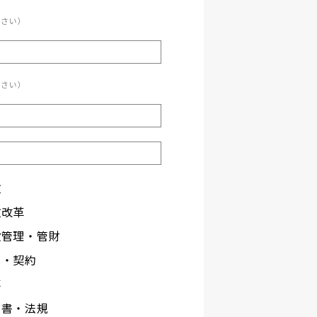
ださい）
ださい）
政
政改革
設管理・管財
札・契約
事
文書・法規