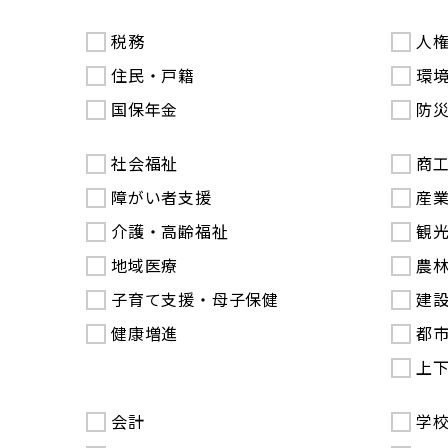
税務
人
住民・戸籍
環
国保年金
防
社会福祉
商
障がい者支援
産
介護・高齢福祉
観
地域医療
農
子育て支援・母子保健
建
健康増進
都
上
会計
学