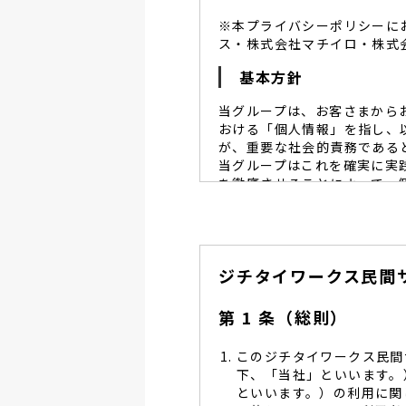
※本プライバシーポリシーに
ス・株式会社マチイロ・株式
基本方針
当グループは、お客さまから
おける「個人情報」を指し、
が、重要な社会的責務である
当グループはこれを確実に実
を徹底させることによって、
当グループは、個人情報保
個人情報保護に努めます。
当グループは、個人情報保
ジチタイワークス民間
し、同意を得た必要な範囲
当グループは、利用目的の
管理を求め、委託先を監督
第 1 条（総則）
当グループは、お預かりす
る予防並びに是正の為、社
このジチタイワークス民間
当グループは、個人情報保
下、「当社」といいます。
します。
といいます。）の利用に関
当グループは、個人情報に