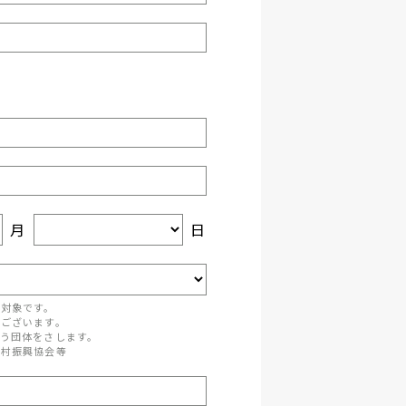
月
日
が対象です。
がございます。
う団体をさします。
町村振興協会等