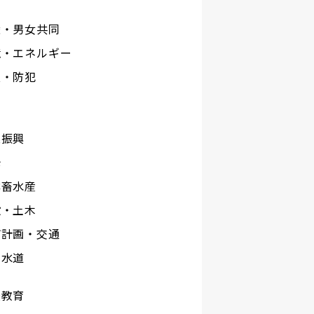
権・男女共同
境・エネルギー
災・防犯
工
業振興
光
林畜水産
設・土木
市計画・交通
下水道
校教育