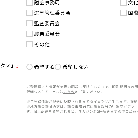
議会事務局
文
選挙管理委員会
国
監査委員会
農業委員会
その他
ークス」
希望する
希望しない
※
ご登録頂いた情報が実際の配送に反映されるまで、印刷期間等の関
詳細なスケジュールは
こちら
をご覧ください。
※ご登録情報が配送に反映されるまでタイムラグが生じます。詳細
※地方議会議員の方は、議会事務局宛に議員数分の行政マガジン
す。個人配送を希望されると、マガジンが2冊届きますのでご注意