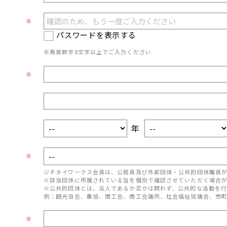
※
パスワードを表示する
半角英数字8文字以上でご入力ください
※
年
※
ジチタイワークス会員は、公務員及び外郭団体・公共的団体職員
※該当団体に所属されている旨を個別で確認させていただく場合
※公共的団体とは、法人であるか否かは問わず、公共的な活動を行
例：観光協会、農協、商工会、商工会議所、社会福祉協議会、市
※