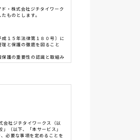
アド・株式会社ジチタイワーク
したものとします。
平成１５年法律第１８０号〕に
管理と保護の徹底を図ること
報保護の重要性の認識と取組み
容を適宜見直し、その改善と
あたり、利用目的を明らかに
、当グループと同等の適切な
・破壊・改竄・漏洩等に対す
式会社ジチタイワークス（以
し、役員及び従業員に徹底致
較」（以下、「本サービス」
で、必要な事項を定めることを
談及びご本人の個人情報の開