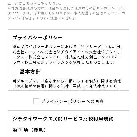
ュールはこちらをご覧ください。
※地方議会議員の方は、議会事務局宛に議員数分の行政マガジン「ジチ
タイワークス」をお届けしております。個人配送を希望されると、マガ
ジンが2冊届きますのでご注意ください。
プライバシーポリシー
※本プライバシーポリシーにおける「当グループ」とは、株
式会社ホープ・株式会社ジチタイアド・株式会社ジチタイワ
ークス・株式会社マチイロ・株式会社地方創生テクノロジー
ラボ・株式会社ジチタイリンクを総称したものとします。
基本方針
当グループは、お客さまからお預かりする個人に関する情報
（個人情報の保護に関する法律〔平成１５年法律第１８０
号〕における「個人情報」を指し、以下、「個人情報」とい
います。）の価値を尊重し、常に適切な管理と保護の徹底を
プライバシーポリシーへの同意
図ることが、重要な社会的責務であると考えております。
当グループはこれを確実に実践していくために、以下の方針
を定め、役員及び従業員に個人情報保護の重要性の認識と取
組みを徹底させることによって、個人情報の適切な取り扱い
ジチタイワークス民間サービス比較利用規約
に努めてまいります。
第 1 条（総則）
当グループは、個人情報保護に係る法令その他の規範を遵