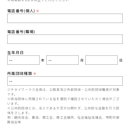
電話番号(個人)
※
電話番号(職場)
生年月日
年
月
日
所属団体種類
※
ジチタイワークス会員は、公務員及び外郭団体・公共的団体職員が対象
です。
※該当団体に所属されている旨を個別で確認させていただく場合がござ
います。
※公共的団体とは、法人であるか否かは問わず、公共的な活動を行う団
体をさします。
例：観光協会、農協、商工会、商工会議所、社会福祉協議会、市町村振
興協会等