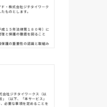
アド・株式会社ジチタイワーク
したものとします。
平成１５年法律第１８０号〕に
管理と保護の徹底を図ること
報保護の重要性の認識と取組み
容を適宜見直し、その改善と
あたり、利用目的を明らかに
、当グループと同等の適切な
・破壊・改竄・漏洩等に対す
式会社ジチタイワークス（以
し、役員及び従業員に徹底致
較」（以下、「本サービス」
で、必要な事項を定めることを
談及びご本人の個人情報の開