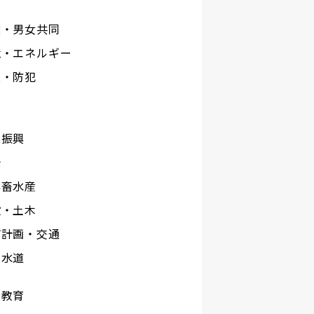
権・男女共同
境・エネルギー
災・防犯
工
業振興
光
林畜水産
設・土木
市計画・交通
下水道
校教育