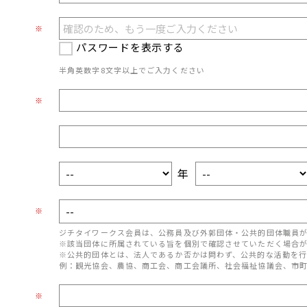
※
パスワードを表示する
半角英数字8文字以上でご入力ください
※
年
※
ジチタイワークス会員は、公務員及び外郭団体・公共的団体職員
※該当団体に所属されている旨を個別で確認させていただく場合
※公共的団体とは、法人であるか否かは問わず、公共的な活動を行
例：観光協会、農協、商工会、商工会議所、社会福祉協議会、市
※