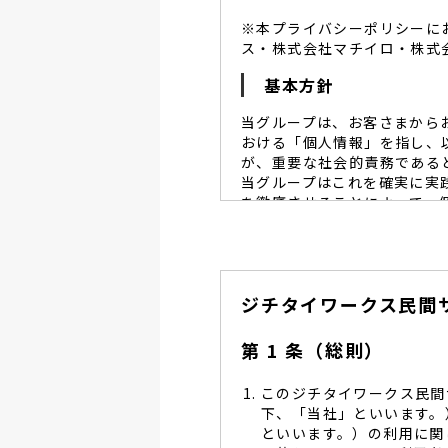
※本プライバシーポリシーに
ス・株式会社マチイロ・株式
基本方針
当グループは、お客さまから
おける「個人情報」を指し、
が、重要な社会的責務である
当グループはこれを確実に実
を徹底させることによって、
当グループは、個人情報保
個人情報保護に努めます。
当グループは、個人情報保
ジチタイワークス民間
し、同意を得た必要な範囲
当グループは、利用目的の
管理を求め、委託先を監督
第 1 条（総則）
当グループは、お預かりす
る予防並びに是正の為、社
このジチタイワークス民間
当グループは、個人情報保
下、「当社」といいます。
します。
といいます。）の利用に関
当グループは、個人情報に