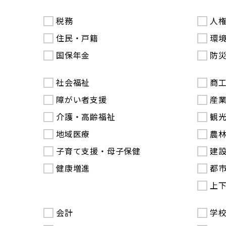
税務
人
住民・戸籍
環
国保年金
防
社会福祉
商
障がい者支援
産
介護・高齢福祉
観
地域医療
農
子育て支援・母子保健
建
健康増進
都
上
会計
学