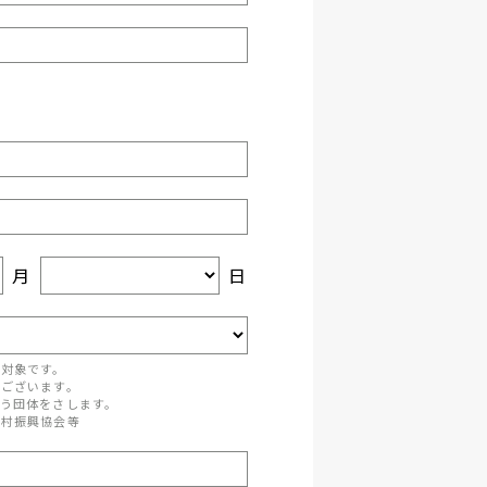
月
日
が対象です。
がございます。
う団体をさします。
町村振興協会等