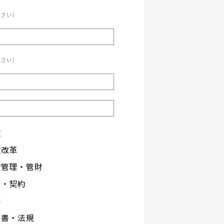
ださい）
ださい）
政
政改革
設管理・管財
札・契約
事
文書・法規