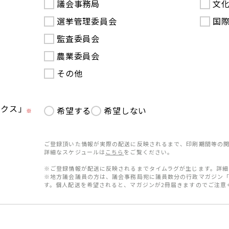
議会事務局
文
選挙管理委員会
国
監査委員会
農業委員会
その他
ークス」
希望する
希望しない
※
ご登録頂いた情報が実際の配送に反映されるまで、印刷期間等の関
詳細なスケジュールは
こちら
をご覧ください。
※ご登録情報が配送に反映されるまでタイムラグが生じます。詳細
※地方議会議員の方は、議会事務局宛に議員数分の行政マガジン
す。個人配送を希望されると、マガジンが2冊届きますのでご注意