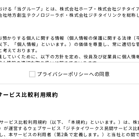
おける「当グループ」とは、株式会社ホープ・株式会社ジチタイ
会社地方創生テクノロジーラボ・株式会社ジチタイリンクを総称
お預かりする個人に関する情報（個人情報の保護に関する法律〔
以下、「個人情報」といいます。）の価値を尊重し、常に適切な
と考えております。
践していくために、以下の方針を定め、役員及び従業員に個人情
個人情報の適切な取り扱いに努めてまいります。
プライバシーポリシーへの同意
護に係る法令その他の規範を遵守するとともに、本ポリシーの内
護方針に準拠して提供されるサービスにおける個人情報の取得に
サービス比較利用規約
内で適切な取得、利用目的の範囲内で利用を致します。
範囲内で個人情報を含む業務委託を行う場合は、契約書を締結し
致します。
る個人情報を正確かつ安全に保つとともに、不正アクセス・紛失
内規程を整備し、必要かつ適切な措置を講じます。
サービス比較利用規約（以下、「本規約」といいます。）は、株
護に関する社内のマネジメントシステムを定め、組織体制を整備
）が運営するウェブサービス「ジチタイワークス民間サービス比
し、本サービスの利用者（第2条で定義します。）と当社との間
関する個人の権利を尊重いたします。個人情報に関する苦情・相