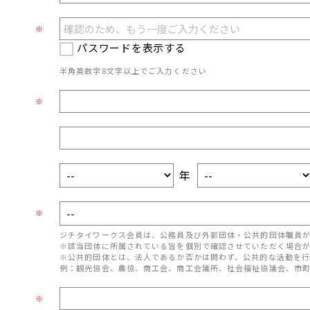
※
パスワードを表示する
半角英数字8文字以上でご入力ください
※
年
※
ジチタイワークス会員は、公務員及び外郭団体・公共的団体職員
※該当団体に所属されている旨を個別で確認させていただく場合
※公共的団体とは、法人であるか否かは問わず、公共的な活動を行
例：観光協会、農協、商工会、商工会議所、社会福祉協議会、市
※