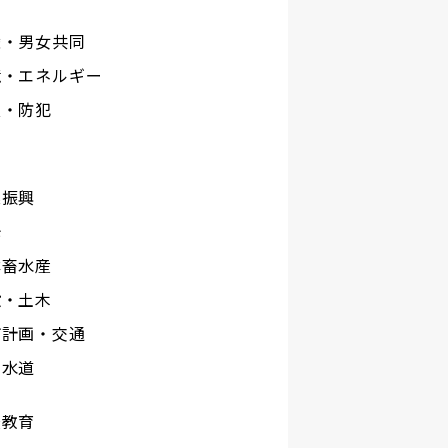
権・男女共同
境・エネルギー
災・防犯
工
業振興
光
林畜水産
設・土木
市計画・交通
下水道
校教育