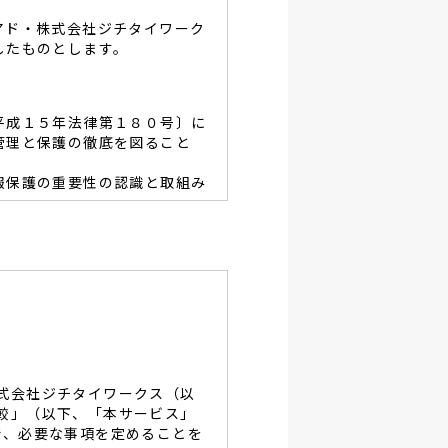
アド・株式会社ジチタイワーク
したものとします。
平成１５年法律第１８０号〕に
管理と保護の徹底を図ること
報保護の重要性の認識と取組み
容を適宜見直し、その改善と
あたり、利用目的を明らかに
、当グループと同等の適切な
・破壊・改竄・漏洩等に対す
式会社ジチタイワークス（以
し、役員及び従業員に徹底致
較」（以下、「本サービス」
で、必要な事項を定めることを
談及びご本人の個人情報の開