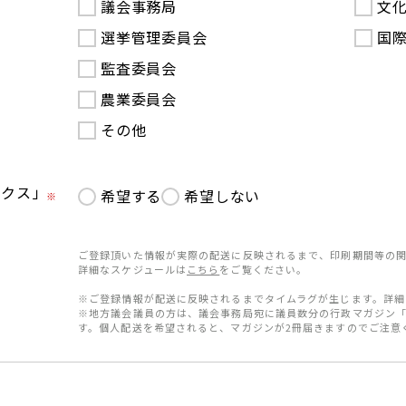
議会事務局
文
選挙管理委員会
国
監査委員会
農業委員会
その他
ークス」
希望する
希望しない
※
ご登録頂いた情報が実際の配送に反映されるまで、印刷期間等の関
詳細なスケジュールは
こちら
をご覧ください。
※ご登録情報が配送に反映されるまでタイムラグが生じます。詳細
※地方議会議員の方は、議会事務局宛に議員数分の行政マガジン
す。個人配送を希望されると、マガジンが2冊届きますのでご注意