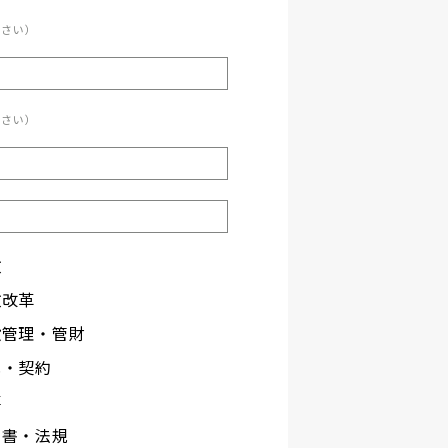
ださい）
ださい）
政
政改革
設管理・管財
札・契約
事
文書・法規