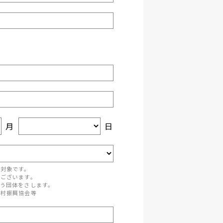
月
日
が対象です。
がございます。
う団体をさします。
町村振興協会等