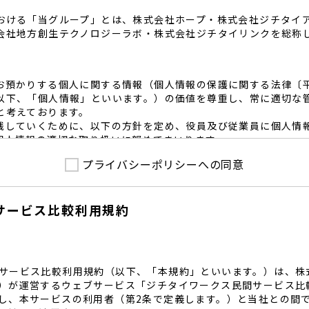
おける「当グループ」とは、株式会社ホープ・株式会社ジチタイ
会社地方創生テクノロジーラボ・株式会社ジチタイリンクを総称
お預かりする個人に関する情報（個人情報の保護に関する法律〔
以下、「個人情報」といいます。）の価値を尊重し、常に適切な
と考えております。
践していくために、以下の方針を定め、役員及び従業員に個人情
個人情報の適切な取り扱いに努めてまいります。
プライバシーポリシーへの同意
護に係る法令その他の規範を遵守するとともに、本ポリシーの内
護方針に準拠して提供されるサービスにおける個人情報の取得に
サービス比較利用規約
内で適切な取得、利用目的の範囲内で利用を致します。
範囲内で個人情報を含む業務委託を行う場合は、契約書を締結し
致します。
る個人情報を正確かつ安全に保つとともに、不正アクセス・紛失
内規程を整備し、必要かつ適切な措置を講じます。
サービス比較利用規約（以下、「本規約」といいます。）は、株
護に関する社内のマネジメントシステムを定め、組織体制を整備
）が運営するウェブサービス「ジチタイワークス民間サービス比
し、本サービスの利用者（第2条で定義します。）と当社との間
関する個人の権利を尊重いたします。個人情報に関する苦情・相