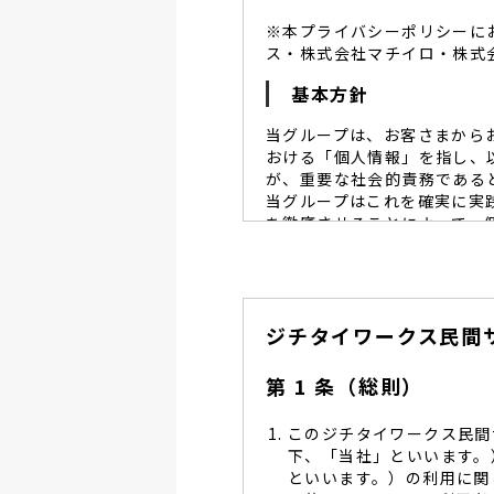
※本プライバシーポリシーに
ス・株式会社マチイロ・株式
基本方針
当グループは、お客さまから
おける「個人情報」を指し、
が、重要な社会的責務である
当グループはこれを確実に実
を徹底させることによって、
当グループは、個人情報保
個人情報保護に努めます。
当グループは、個人情報保
ジチタイワークス民間
し、同意を得た必要な範囲
当グループは、利用目的の
管理を求め、委託先を監督
第 1 条（総則）
当グループは、お預かりす
る予防並びに是正の為、社
このジチタイワークス民間
当グループは、個人情報保
下、「当社」といいます。
します。
といいます。）の利用に関
当グループは、個人情報に