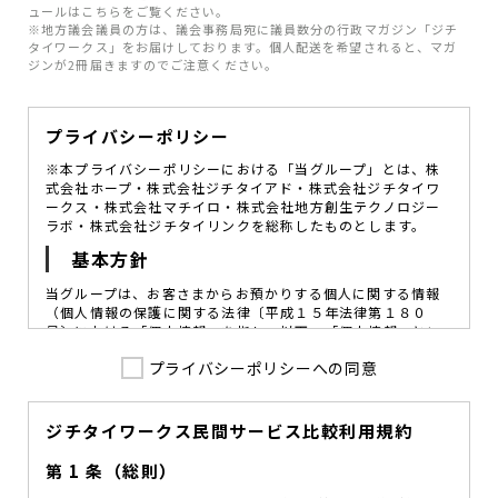
ュールはこちらをご覧ください。
※地方議会議員の方は、議会事務局宛に議員数分の行政マガジン「ジチ
タイワークス」をお届けしております。個人配送を希望されると、マガ
ジンが2冊届きますのでご注意ください。
プライバシーポリシー
※本プライバシーポリシーにおける「当グループ」とは、株
式会社ホープ・株式会社ジチタイアド・株式会社ジチタイワ
ークス・株式会社マチイロ・株式会社地方創生テクノロジー
ラボ・株式会社ジチタイリンクを総称したものとします。
基本方針
当グループは、お客さまからお預かりする個人に関する情報
（個人情報の保護に関する法律〔平成１５年法律第１８０
号〕における「個人情報」を指し、以下、「個人情報」とい
います。）の価値を尊重し、常に適切な管理と保護の徹底を
プライバシーポリシーへの同意
図ることが、重要な社会的責務であると考えております。
当グループはこれを確実に実践していくために、以下の方針
を定め、役員及び従業員に個人情報保護の重要性の認識と取
組みを徹底させることによって、個人情報の適切な取り扱い
ジチタイワークス民間サービス比較利用規約
に努めてまいります。
第 1 条（総則）
当グループは、個人情報保護に係る法令その他の規範を遵