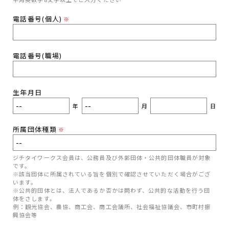
電話番号(個人)
※
電話番号(職場)
生年月日
年
月
日
所属団体種類
※
ジチタイワークス会員は、公務員及び外郭団体・公共的団体職員が対象
です。
※該当団体に所属されている旨を個別で確認させていただく場合がござ
います。
※公共的団体とは、法人であるか否かは問わず、公共的な活動を行う団
体をさします。
例：観光協会、農協、商工会、商工会議所、社会福祉協議会、市町村振
興協会等