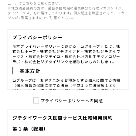
ュールはこちらをご覧ください。
※地方議会議員の方は、議会事務局宛に議員数分の行政マガジン「ジチ
タイワークス」をお届けしております。個人配送を希望されると、マガ
ジンが2冊届きますのでご注意ください。
プライバシーポリシー
※本プライバシーポリシーにおける「当グループ」とは、株
式会社ホープ・株式会社ジチタイアド・株式会社ジチタイワ
ークス・株式会社マチイロ・株式会社地方創生テクノロジー
ラボ・株式会社ジチタイリンクを総称したものとします。
基本方針
当グループは、お客さまからお預かりする個人に関する情報
（個人情報の保護に関する法律〔平成１５年法律第１８０
号〕における「個人情報」を指し、以下、「個人情報」とい
います。）の価値を尊重し、常に適切な管理と保護の徹底を
プライバシーポリシーへの同意
図ることが、重要な社会的責務であると考えております。
当グループはこれを確実に実践していくために、以下の方針
を定め、役員及び従業員に個人情報保護の重要性の認識と取
組みを徹底させることによって、個人情報の適切な取り扱い
ジチタイワークス民間サービス比較利用規約
に努めてまいります。
第 1 条（総則）
当グループは、個人情報保護に係る法令その他の規範を遵