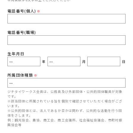
電話番号(個人)
※
電話番号(職場)
生年月日
年
月
日
所属団体種類
※
ジチタイワークス会員は、公務員及び外郭団体・公共的団体職員が対象
です。
※該当団体に所属されている旨を個別で確認させていただく場合がござ
います。
※公共的団体とは、法人であるか否かは問わず、公共的な活動を行う団
体をさします。
例：観光協会、農協、商工会、商工会議所、社会福祉協議会、市町村振
興協会等