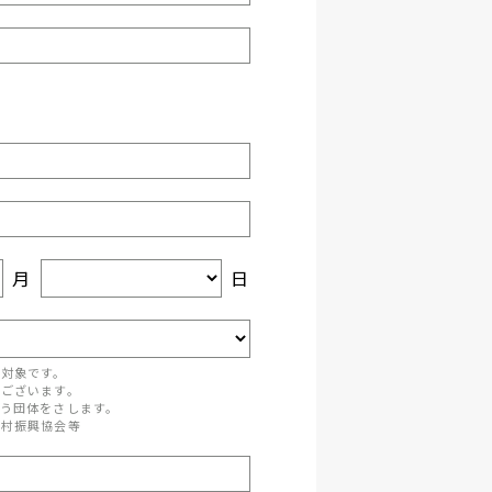
月
日
が対象です。
がございます。
う団体をさします。
町村振興協会等