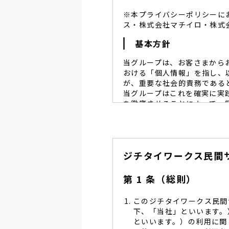
※本プライバシーポリシーに
ス・株式会社マチイロ・株式
基本方針
当グループは、お客さまから
おける「個人情報」を指し、
が、重要な社会的責務である
当グループはこれを確実に実
を徹底させることによって、
当グループは、個人情報保
個人情報保護に努めます。
当グループは、個人情報保
ジチタイワークス民間
し、同意を得た必要な範囲
当グループは、利用目的の
管理を求め、委託先を監督
第 1 条（総則）
当グループは、お預かりす
る予防並びに是正の為、社
このジチタイワークス民間
当グループは、個人情報保
下、「当社」といいます。
します。
といいます。）の利用に関
当グループは、個人情報に