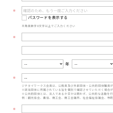
※
パスワードを表示する
半角英数字8文字以上でご入力ください
※
年
※
ジチタイワークス会員は、公務員及び外郭団体・公共的団体職員
※該当団体に所属されている旨を個別で確認させていただく場合
※公共的団体とは、法人であるか否かは問わず、公共的な活動を行
例：観光協会、農協、商工会、商工会議所、社会福祉協議会、市
※