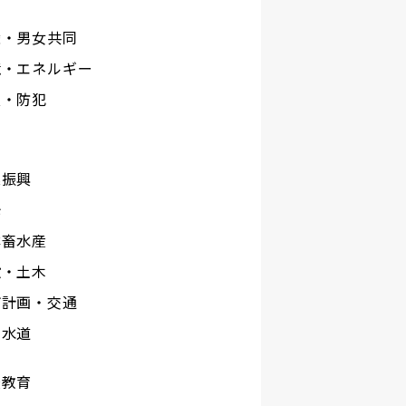
権・男女共同
境・エネルギー
災・防犯
工
業振興
光
林畜水産
設・土木
市計画・交通
下水道
校教育