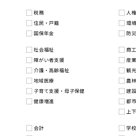
税務
人
住民・戸籍
環
国保年金
防
社会福祉
商
障がい者支援
産
介護・高齢福祉
観
地域医療
農
子育て支援・母子保健
建
健康増進
都
上
会計
学