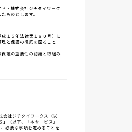
アド・株式会社ジチタイワーク
したものとします。
平成１５年法律第１８０号〕に
管理と保護の徹底を図ること
報保護の重要性の認識と取組み
容を適宜見直し、その改善と
あたり、利用目的を明らかに
、当グループと同等の適切な
・破壊・改竄・漏洩等に対す
式会社ジチタイワークス（以
し、役員及び従業員に徹底致
較」（以下、「本サービス」
で、必要な事項を定めることを
談及びご本人の個人情報の開