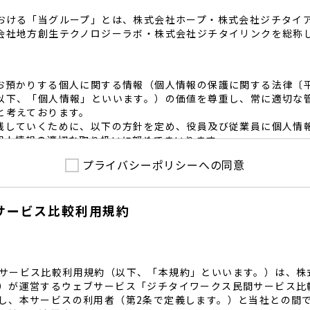
おける「当グループ」とは、株式会社ホープ・株式会社ジチタイ
会社地方創生テクノロジーラボ・株式会社ジチタイリンクを総称
お預かりする個人に関する情報（個人情報の保護に関する法律〔
以下、「個人情報」といいます。）の価値を尊重し、常に適切な
と考えております。
践していくために、以下の方針を定め、役員及び従業員に個人情
個人情報の適切な取り扱いに努めてまいります。
プライバシーポリシーへの同意
護に係る法令その他の規範を遵守するとともに、本ポリシーの内
護方針に準拠して提供されるサービスにおける個人情報の取得に
サービス比較利用規約
内で適切な取得、利用目的の範囲内で利用を致します。
範囲内で個人情報を含む業務委託を行う場合は、契約書を締結し
致します。
る個人情報を正確かつ安全に保つとともに、不正アクセス・紛失
内規程を整備し、必要かつ適切な措置を講じます。
サービス比較利用規約（以下、「本規約」といいます。）は、株
護に関する社内のマネジメントシステムを定め、組織体制を整備
）が運営するウェブサービス「ジチタイワークス民間サービス比
し、本サービスの利用者（第2条で定義します。）と当社との間
関する個人の権利を尊重いたします。個人情報に関する苦情・相