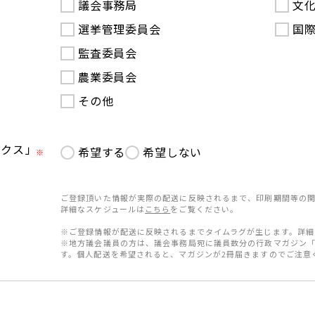
議会事務局
文
選挙管理委員会
国
監査委員会
農業委員会
その他
ークス」
希望する
希望しない
※
ご登録頂いた情報が実際の配送に反映されるまで、印刷期間等の関
詳細なスケジュールは
こちら
をご覧ください。
※ご登録情報が配送に反映されるまでタイムラグが生じます。詳細
※地方議会議員の方は、議会事務局宛に議員数分の行政マガジン
す。個人配送を希望されると、マガジンが2冊届きますのでご注意