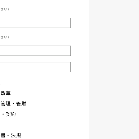
ださい）
ださい）
政
政改革
設管理・管財
札・契約
事
文書・法規