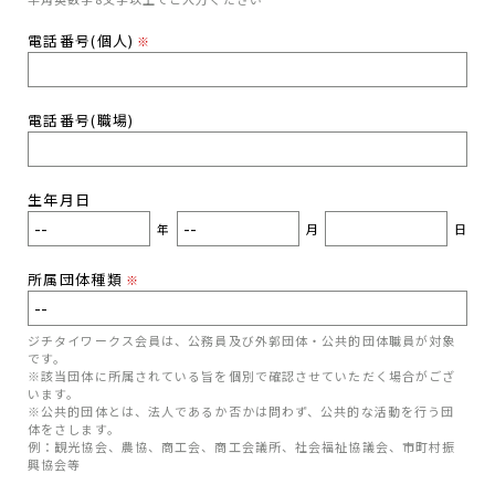
電話番号(個人)
※
電話番号(職場)
生年月日
年
月
日
所属団体種類
※
ジチタイワークス会員は、公務員及び外郭団体・公共的団体職員が対象
です。
※該当団体に所属されている旨を個別で確認させていただく場合がござ
います。
※公共的団体とは、法人であるか否かは問わず、公共的な活動を行う団
体をさします。
例：観光協会、農協、商工会、商工会議所、社会福祉協議会、市町村振
興協会等