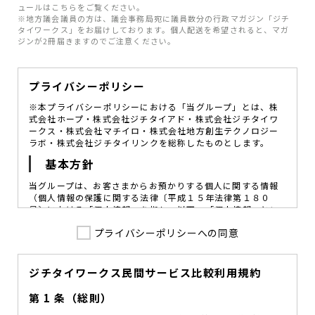
ュールはこちらをご覧ください。
※地方議会議員の方は、議会事務局宛に議員数分の行政マガジン「ジチ
タイワークス」をお届けしております。個人配送を希望されると、マガ
ジンが2冊届きますのでご注意ください。
プライバシーポリシー
※本プライバシーポリシーにおける「当グループ」とは、株
式会社ホープ・株式会社ジチタイアド・株式会社ジチタイワ
ークス・株式会社マチイロ・株式会社地方創生テクノロジー
ラボ・株式会社ジチタイリンクを総称したものとします。
基本方針
当グループは、お客さまからお預かりする個人に関する情報
（個人情報の保護に関する法律〔平成１５年法律第１８０
号〕における「個人情報」を指し、以下、「個人情報」とい
います。）の価値を尊重し、常に適切な管理と保護の徹底を
プライバシーポリシーへの同意
図ることが、重要な社会的責務であると考えております。
当グループはこれを確実に実践していくために、以下の方針
を定め、役員及び従業員に個人情報保護の重要性の認識と取
組みを徹底させることによって、個人情報の適切な取り扱い
ジチタイワークス民間サービス比較利用規約
に努めてまいります。
第 1 条（総則）
当グループは、個人情報保護に係る法令その他の規範を遵