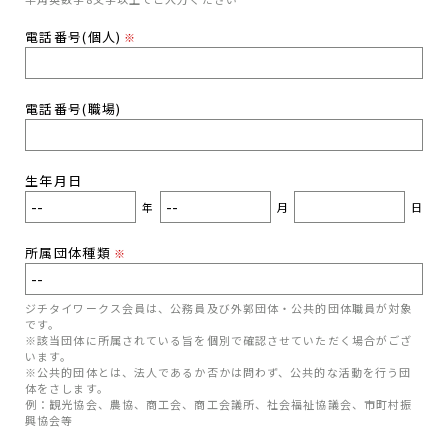
電話番号(個人)
※
電話番号(職場)
生年月日
年
月
日
所属団体種類
※
ジチタイワークス会員は、公務員及び外郭団体・公共的団体職員が対象
です。
※該当団体に所属されている旨を個別で確認させていただく場合がござ
います。
※公共的団体とは、法人であるか否かは問わず、公共的な活動を行う団
体をさします。
例：観光協会、農協、商工会、商工会議所、社会福祉協議会、市町村振
興協会等