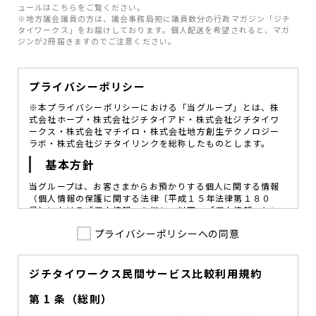
ュールはこちらをご覧ください。
※地方議会議員の方は、議会事務局宛に議員数分の行政マガジン「ジチ
タイワークス」をお届けしております。個人配送を希望されると、マガ
ジンが2冊届きますのでご注意ください。
プライバシーポリシー
※本プライバシーポリシーにおける「当グループ」とは、株
式会社ホープ・株式会社ジチタイアド・株式会社ジチタイワ
ークス・株式会社マチイロ・株式会社地方創生テクノロジー
ラボ・株式会社ジチタイリンクを総称したものとします。
基本方針
当グループは、お客さまからお預かりする個人に関する情報
（個人情報の保護に関する法律〔平成１５年法律第１８０
号〕における「個人情報」を指し、以下、「個人情報」とい
います。）の価値を尊重し、常に適切な管理と保護の徹底を
プライバシーポリシーへの同意
図ることが、重要な社会的責務であると考えております。
当グループはこれを確実に実践していくために、以下の方針
を定め、役員及び従業員に個人情報保護の重要性の認識と取
組みを徹底させることによって、個人情報の適切な取り扱い
ジチタイワークス民間サービス比較利用規約
に努めてまいります。
第 1 条（総則）
当グループは、個人情報保護に係る法令その他の規範を遵