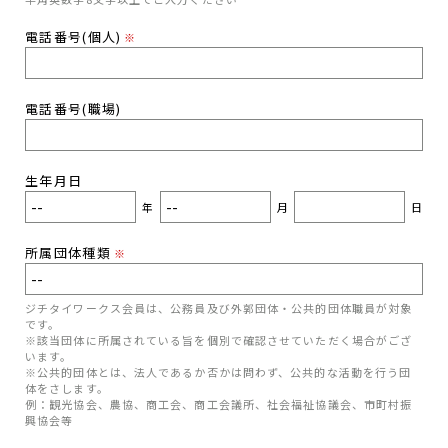
電話番号(個人)
※
電話番号(職場)
生年月日
年
月
日
所属団体種類
※
ジチタイワークス会員は、公務員及び外郭団体・公共的団体職員が対象
です。
※該当団体に所属されている旨を個別で確認させていただく場合がござ
います。
※公共的団体とは、法人であるか否かは問わず、公共的な活動を行う団
体をさします。
例：観光協会、農協、商工会、商工会議所、社会福祉協議会、市町村振
興協会等