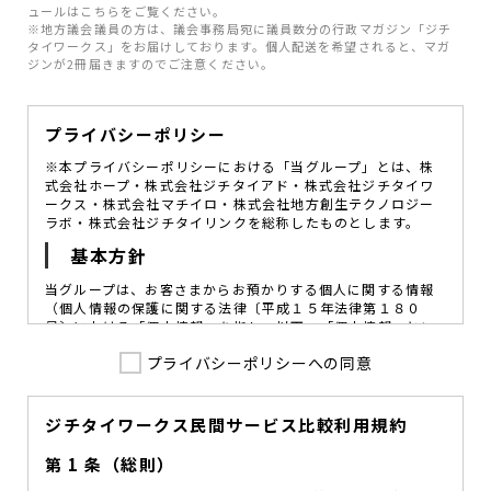
ュールはこちらをご覧ください。
※地方議会議員の方は、議会事務局宛に議員数分の行政マガジン「ジチ
タイワークス」をお届けしております。個人配送を希望されると、マガ
ジンが2冊届きますのでご注意ください。
プライバシーポリシー
※本プライバシーポリシーにおける「当グループ」とは、株
式会社ホープ・株式会社ジチタイアド・株式会社ジチタイワ
ークス・株式会社マチイロ・株式会社地方創生テクノロジー
ラボ・株式会社ジチタイリンクを総称したものとします。
基本方針
当グループは、お客さまからお預かりする個人に関する情報
（個人情報の保護に関する法律〔平成１５年法律第１８０
号〕における「個人情報」を指し、以下、「個人情報」とい
います。）の価値を尊重し、常に適切な管理と保護の徹底を
プライバシーポリシーへの同意
図ることが、重要な社会的責務であると考えております。
当グループはこれを確実に実践していくために、以下の方針
を定め、役員及び従業員に個人情報保護の重要性の認識と取
組みを徹底させることによって、個人情報の適切な取り扱い
ジチタイワークス民間サービス比較利用規約
に努めてまいります。
第 1 条（総則）
当グループは、個人情報保護に係る法令その他の規範を遵