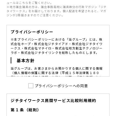
ュールはこちらをご覧ください。
※地方議会議員の方は、議会事務局宛に議員数分の行政マガジン「ジチ
タイワークス」をお届けしております。個人配送を希望されると、マガ
ジンが2冊届きますのでご注意ください。
プライバシーポリシー
※本プライバシーポリシーにおける「当グループ」とは、株
式会社ホープ・株式会社ジチタイアド・株式会社ジチタイワ
ークス・株式会社マチイロ・株式会社地方創生テクノロジー
ラボ・株式会社ジチタイリンクを総称したものとします。
基本方針
当グループは、お客さまからお預かりする個人に関する情報
（個人情報の保護に関する法律〔平成１５年法律第１８０
号〕における「個人情報」を指し、以下、「個人情報」とい
います。）の価値を尊重し、常に適切な管理と保護の徹底を
プライバシーポリシーへの同意
図ることが、重要な社会的責務であると考えております。
当グループはこれを確実に実践していくために、以下の方針
を定め、役員及び従業員に個人情報保護の重要性の認識と取
組みを徹底させることによって、個人情報の適切な取り扱い
ジチタイワークス民間サービス比較利用規約
に努めてまいります。
第 1 条（総則）
当グループは、個人情報保護に係る法令その他の規範を遵