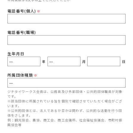
電話番号(個人)
※
電話番号(職場)
生年月日
年
月
日
所属団体種類
※
ジチタイワークス会員は、公務員及び外郭団体・公共的団体職員が対象
です。
※該当団体に所属されている旨を個別で確認させていただく場合がござ
います。
※公共的団体とは、法人であるか否かは問わず、公共的な活動を行う団
体をさします。
例：観光協会、農協、商工会、商工会議所、社会福祉協議会、市町村振
興協会等