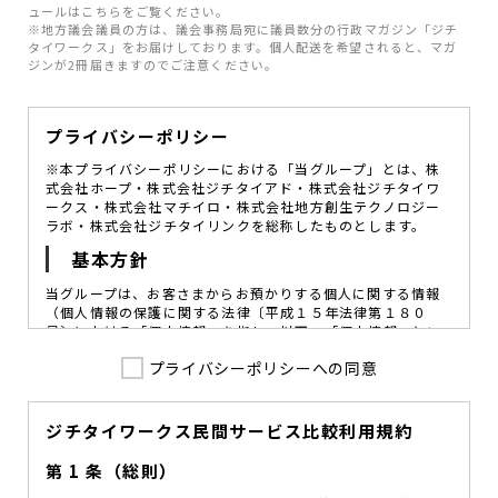
ュールはこちらをご覧ください。
※地方議会議員の方は、議会事務局宛に議員数分の行政マガジン「ジチ
タイワークス」をお届けしております。個人配送を希望されると、マガ
ジンが2冊届きますのでご注意ください。
プライバシーポリシー
※本プライバシーポリシーにおける「当グループ」とは、株
式会社ホープ・株式会社ジチタイアド・株式会社ジチタイワ
ークス・株式会社マチイロ・株式会社地方創生テクノロジー
ラボ・株式会社ジチタイリンクを総称したものとします。
基本方針
当グループは、お客さまからお預かりする個人に関する情報
（個人情報の保護に関する法律〔平成１５年法律第１８０
号〕における「個人情報」を指し、以下、「個人情報」とい
います。）の価値を尊重し、常に適切な管理と保護の徹底を
プライバシーポリシーへの同意
図ることが、重要な社会的責務であると考えております。
当グループはこれを確実に実践していくために、以下の方針
を定め、役員及び従業員に個人情報保護の重要性の認識と取
組みを徹底させることによって、個人情報の適切な取り扱い
ジチタイワークス民間サービス比較利用規約
に努めてまいります。
第 1 条（総則）
当グループは、個人情報保護に係る法令その他の規範を遵