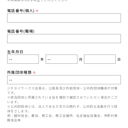
電話番号(個人)
※
電話番号(職場)
生年月日
年
月
日
所属団体種類
※
ジチタイワークス会員は、公務員及び外郭団体・公共的団体職員が対象
です。
※該当団体に所属されている旨を個別で確認させていただく場合がござ
います。
※公共的団体とは、法人であるか否かは問わず、公共的な活動を行う団
体をさします。
例：観光協会、農協、商工会、商工会議所、社会福祉協議会、市町村振
興協会等