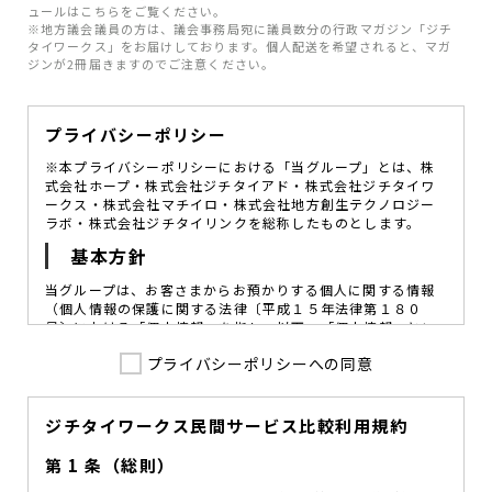
ュールはこちらをご覧ください。
※地方議会議員の方は、議会事務局宛に議員数分の行政マガジン「ジチ
タイワークス」をお届けしております。個人配送を希望されると、マガ
ジンが2冊届きますのでご注意ください。
プライバシーポリシー
※本プライバシーポリシーにおける「当グループ」とは、株
式会社ホープ・株式会社ジチタイアド・株式会社ジチタイワ
ークス・株式会社マチイロ・株式会社地方創生テクノロジー
ラボ・株式会社ジチタイリンクを総称したものとします。
基本方針
当グループは、お客さまからお預かりする個人に関する情報
（個人情報の保護に関する法律〔平成１５年法律第１８０
号〕における「個人情報」を指し、以下、「個人情報」とい
います。）の価値を尊重し、常に適切な管理と保護の徹底を
プライバシーポリシーへの同意
図ることが、重要な社会的責務であると考えております。
当グループはこれを確実に実践していくために、以下の方針
を定め、役員及び従業員に個人情報保護の重要性の認識と取
組みを徹底させることによって、個人情報の適切な取り扱い
ジチタイワークス民間サービス比較利用規約
に努めてまいります。
第 1 条（総則）
当グループは、個人情報保護に係る法令その他の規範を遵