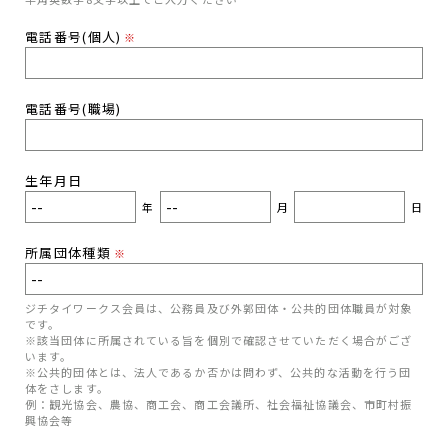
電話番号(個人)
※
電話番号(職場)
生年月日
年
月
日
所属団体種類
※
ジチタイワークス会員は、公務員及び外郭団体・公共的団体職員が対象
です。
※該当団体に所属されている旨を個別で確認させていただく場合がござ
います。
※公共的団体とは、法人であるか否かは問わず、公共的な活動を行う団
体をさします。
例：観光協会、農協、商工会、商工会議所、社会福祉協議会、市町村振
興協会等