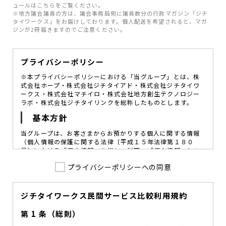
ュールはこちらをご覧ください。
※地方議会議員の方は、議会事務局宛に議員数分の行政マガジン「ジチ
タイワークス」をお届けしております。個人配送を希望されると、マガ
ジンが2冊届きますのでご注意ください。
プライバシーポリシー
※本プライバシーポリシーにおける「当グループ」とは、株
式会社ホープ・株式会社ジチタイアド・株式会社ジチタイワ
ークス・株式会社マチイロ・株式会社地方創生テクノロジー
ラボ・株式会社ジチタイリンクを総称したものとします。
基本方針
当グループは、お客さまからお預かりする個人に関する情報
（個人情報の保護に関する法律〔平成１５年法律第１８０
号〕における「個人情報」を指し、以下、「個人情報」とい
います。）の価値を尊重し、常に適切な管理と保護の徹底を
プライバシーポリシーへの同意
図ることが、重要な社会的責務であると考えております。
当グループはこれを確実に実践していくために、以下の方針
を定め、役員及び従業員に個人情報保護の重要性の認識と取
組みを徹底させることによって、個人情報の適切な取り扱い
ジチタイワークス民間サービス比較利用規約
に努めてまいります。
第 1 条（総則）
当グループは、個人情報保護に係る法令その他の規範を遵