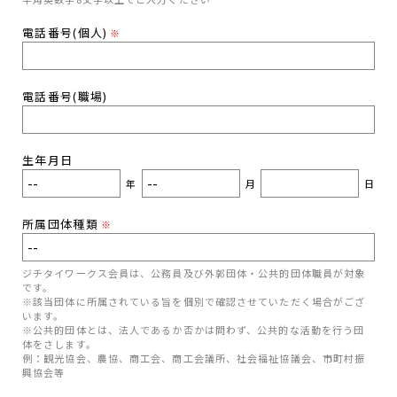
電話番号(個人)
※
電話番号(職場)
生年月日
年
月
日
所属団体種類
※
ジチタイワークス会員は、公務員及び外郭団体・公共的団体職員が対象
です。
※該当団体に所属されている旨を個別で確認させていただく場合がござ
います。
※公共的団体とは、法人であるか否かは問わず、公共的な活動を行う団
体をさします。
例：観光協会、農協、商工会、商工会議所、社会福祉協議会、市町村振
興協会等